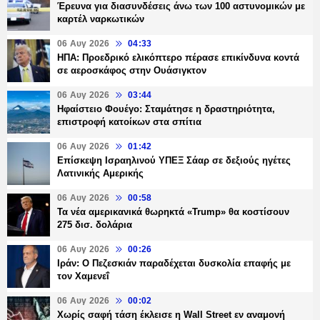
Έρευνα για διασυνδέσεις άνω των 100 αστυνομικών με
καρτέλ ναρκωτικών
06 Αυγ 2026
04:33
ΗΠΑ: Προεδρικό ελικόπτερο πέρασε επικίνδυνα κοντά
σε αεροσκάφος στην Ουάσιγκτον
06 Αυγ 2026
03:44
Ηφαίστειο Φουέγο: Σταμάτησε η δραστηριότητα,
επιστροφή κατοίκων στα σπίτια
06 Αυγ 2026
01:42
Επίσκεψη Ισραηλινού ΥΠΕΞ Σάαρ σε δεξιούς ηγέτες
Λατινικής Αμερικής
06 Αυγ 2026
00:58
Τα νέα αμερικανικά θωρηκτά «Trump» θα κοστίσουν
275 δισ. δολάρια
06 Αυγ 2026
00:26
Ιράν: Ο Πεζεσκιάν παραδέχεται δυσκολία επαφής με
τον Χαμενεΐ
06 Αυγ 2026
00:02
Χωρίς σαφή τάση έκλεισε η Wall Street εν αναμονή