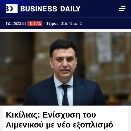
ΓΔ:
2623.91
-0.18%
Τζίρος:
315.71 εκ. €
Τελ. ενημέρωση:
17:25:04
Κικίλιας: Ενίσχυση του
Λιμενικού με νέο εξοπλισμό