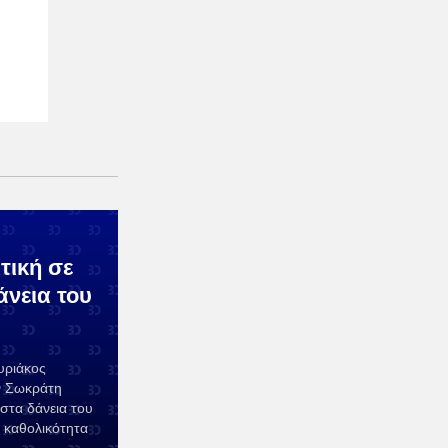
τική σε
άνεια του
υριάκος
ν Σωκράτη
στα δάνεια του
 καθολικότητα