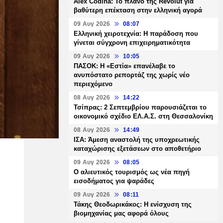
Alex Codina: Το πλάνο της Revolut για
βαθύτερη επέκταση στην ελληνική αγορά
09 Αυγ 2026
08:07
Ελληνική χειροτεχνία: Η παράδοση που
γίνεται σύγχρονη επιχειρηματικότητα
09 Αυγ 2026
10:05
ΠΑΣΟΚ: Η «Εστία» επανέλαβε το
ανυπόστατο ρεπορτάζ της χωρίς νέο
περιεχόμενο
08 Αυγ 2026
14:22
Τσίπρας: 2 Σεπτεμβρίου παρουσιάζεται το
οικονομικό σχέδιο ΕΛ.Α.Σ. στη Θεσσαλονίκη
08 Αυγ 2026
14:49
ΙΣΑ: Άμεση αναστολή της υποχρεωτικής
καταχώρισης εξετάσεων στο αποθετήριο
09 Αυγ 2026
08:05
Ο αλιευτικός τουρισμός ως νέα πηγή
εισοδήματος για ψαράδες
09 Αυγ 2026
08:11
Τάκης Θεοδωρικάκος: Η ενίσχυση της
βιομηχανίας μας αφορά όλους