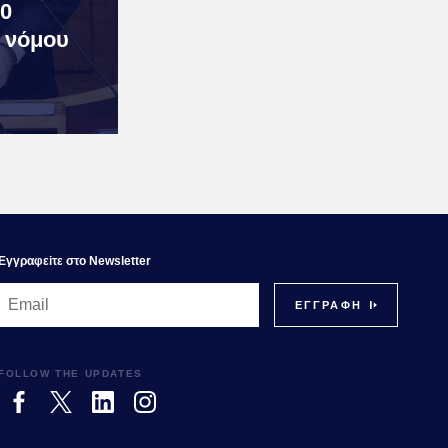
0
 νόμου
Εγγραφεiτε στο Newsletter
FOLLOW THE UPDATES