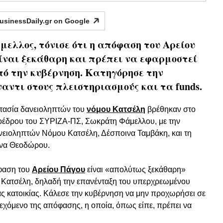
usinessDaily.gr on
Google
μελλος, τόνισε ότι η απόφαση του Αρείου
ίναι ξεκάθαρη και πρέπει να εφαρμοστεί
ό την κυβέρνηση. Κατηγόρησε την
αντι στους πλειστηριασμούς και τα funds.
τασία δανειοληπτών του
νόμου Κατσέλη
βρέθηκαν στο
ροέδρου του ΣΥΡΙΖΑ-ΠΣ, Σωκράτη Φάμελλου, με την
ειοληπτών Νόμου Κατσέλη, Δέσποινα Ταμβάκη, και τη
ινα Θεοδώρου.
όφαση του
Αρείου Πάγου
είναι «απολύτως ξεκάθαρη»
υ Κατσέλη, δηλαδή την επανένταξη του υπερχρεωμένου
ας κατοικίας. Κάλεσε την κυβέρνηση να μην προχωρήσει σε
ιεχόμενο της απόφασης, η οποία, όπως είπε, πρέπει να