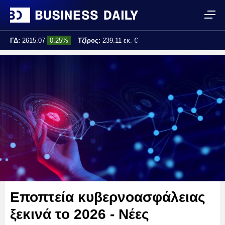
ΓΔ:
2615.07
0.25%
Τζίρος:
239.11 εκ. €
Τελ. ενημέρωση:
17:25:01
Εποπτεία κυβερνοασφάλειας
ξεκινά το 2026 - Νέες