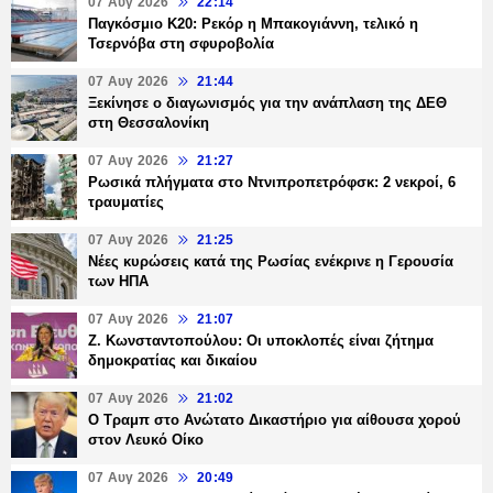
07 Αυγ 2026
22:14
Παγκόσμιο Κ20: Ρεκόρ η Μπακογιάννη, τελικό η
Τσερνόβα στη σφυροβολία
07 Αυγ 2026
21:44
Ξεκίνησε ο διαγωνισμός για την ανάπλαση της ΔΕΘ
στη Θεσσαλονίκη
07 Αυγ 2026
21:27
Ρωσικά πλήγματα στο Ντνιπροπετρόφσκ: 2 νεκροί, 6
τραυματίες
07 Αυγ 2026
21:25
Νέες κυρώσεις κατά της Ρωσίας ενέκρινε η Γερουσία
των ΗΠΑ
07 Αυγ 2026
21:07
Ζ. Κωνσταντοπούλου: Οι υποκλοπές είναι ζήτημα
δημοκρατίας και δικαίου
07 Αυγ 2026
21:02
Ο Τραμπ στο Ανώτατο Δικαστήριο για αίθουσα χορού
στον Λευκό Οίκο
07 Αυγ 2026
20:49