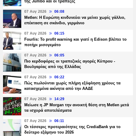
της Jumbo και οι τράπεζες
07 Αυγ 2026
06:08
Metlen: Η Ευρώπη κινδυνεύει να μείνει χωρίς γάλλιο,
επέκταση σε σκάνδιο, γερμάνιο
07 Αυγ 2026
06:15
Fourlis: Το profit warning και γιατί η Edison βλέπει το
ποτήρι μισογεμάτο
07 Αυγ 2026
06:05
Πιο κερδοφόρες οι τραπεζικές αγορές Κύπρου -
Βουλγαρίας από της Ελλάδας
07 Αυγ 2026
06:22
Πώς πωλούνται χωρίς πλήρη εξόφληση χρέους τα
κατασχεμένα ακίνητα από την ΑΑΔΕ
07 Αυγ 2026
14:29
Μείωσε η JP Morgan την ανοικτή θέση στη Metlen μετά
τα ισχυρά αποτελέσματα
07 Αυγ 2026
06:11
Οι τέσσερις προτεραιότητες της CrediaBank για το
δεύτερο εξάμηνο του 2026