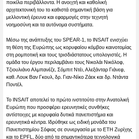
ποικίλα περιβάλλοντα. Η ανοιχτή και καθολική
αρχιτεκτονική του το καθιστά σημαντική βάση για
μελλοντική έρευνα και εφαρμογές στην τεχνητή
νοημοσύνη και τα αυτόνομα συστήματα.
Μέσω της ανάπτυξης του SPEAR-1, το INSAIT ενισχύει
τη θέση της Ευρώπης ως κορυφαίου κόμβου καινοτομίας
στη ρομποτική και τους τρισδιάστατους υπολογιστές. Η
ομάδα του έργου περιλαμβάνει τους Νικολάι Νικόλοφ,
Τζιουλιάνο Αλμπανέζε, Σόμπιτ Ντέι, Αλεξάνταρ Γιάνεφ,
καθ. Λουκ Βαν Γκουλ, δρ. Γιαν-Νίκο Ζάεκ και δρ. Ντάντα
Ποντέλ.
Το INSAIT αποτελεί το πρώτο ινστιτούτο στην Ανατολική
Ευρώπη που προσφέρει ερευνητικές συνθήκες
αντίστοιχες με κορυφαία δυτικά πανεπιστήμια και
ερευνητικά κέντρα. Ιδρύθηκε ως ειδική μονάδα του
Πανεπιστημίου Σόφιας σε συνεργασία με το ETH Ζυρίχης
και το EPFL, δύο από τα σημαντικότερα τεχνολογικά