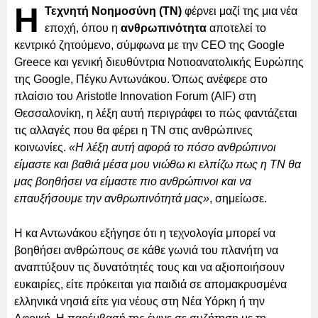
Η
Τεχνητή Νοημοσύνη (ΤΝ)
φέρνει μαζί της μια νέα
εποχή, όπου η
ανθρωπινότητα
αποτελεί το
κεντρικό ζητούμενο, σύμφωνα με την CEO της Google
Greece και γενική διευθύντρια Νοτιοανατολικής Ευρώπης
της Google, Πέγκυ Αντωνάκου. Όπως ανέφερε στο
πλαίσιο του Aristotle Innovation Forum (AIF) στη
Θεσσαλονίκη, η λέξη αυτή περιγράφει το πώς φαντάζεται
τις αλλαγές που θα φέρει η ΤΝ στις ανθρώπινες
κοινωνίες.
«Η λέξη αυτή αφορά το πόσο ανθρώπινοι
είμαστε και βαθιά μέσα μου νιώθω κι ελπίζω πως η ΤΝ θα
μας βοηθήσει να είμαστε πιο ανθρώπινοι και να
επαυξήσουμε την ανθρωπινότητά μας»
, σημείωσε.
Η κα Αντωνάκου εξήγησε ότι η τεχνολογία μπορεί να
βοηθήσει ανθρώπους σε κάθε γωνιά του πλανήτη να
αναπτύξουν τις δυνατότητές τους και να αξιοποιήσουν
ευκαιρίες, είτε πρόκειται για παιδιά σε απομακρυσμένα
ελληνικά νησιά είτε για νέους στη Νέα Υόρκη ή την