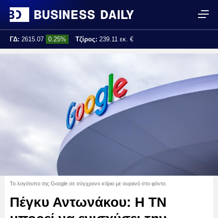
ΓΔ:
2615.07
0.25%
Τζίρος:
239.11 εκ. €
Τελ. ενημέρωση:
17:25:01
Το λογότυπο της Google σε σύγχρονο κτίριο με ουρανό στο φόντο.
Πέγκυ Αντωνάκου: Η ΤΝ