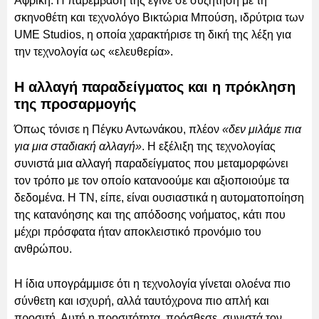
Αφρική. Η παρέμβασή της έγινε σε συζήτηση με τη
σκηνοθέτη και τεχνολόγο Βικτώρια Μπούση, ιδρύτρια των
UME Studios, η οποία χαρακτήρισε τη δική της λέξη για
την τεχνολογία ως «ελευθερία».
Η αλλαγή παραδείγματος και η πρόκληση
της προσαρμογής
Όπως τόνισε η Πέγκυ Αντωνάκου, πλέον
«δεν μιλάμε πια
για μια σταδιακή αλλαγή»
. Η εξέλιξη της τεχνολογίας
συνιστά μια αλλαγή παραδείγματος που μεταμορφώνει
τον τρόπο με τον οποίο κατανοούμε και αξιοποιούμε τα
δεδομένα. Η ΤΝ, είπε, είναι ουσιαστικά η αυτοματοποίηση
της κατανόησης και της απόδοσης νοήματος, κάτι που
μέχρι πρόσφατα ήταν αποκλειστικό προνόμιο του
ανθρώπου.
Η ίδια υπογράμμισε ότι η τεχνολογία γίνεται ολοένα πιο
σύνθετη και ισχυρή, αλλά ταυτόχρονα πιο απλή και
προσιτή. Αυτή η προσιτότητα, πρόσθεσε, συνιστά τον