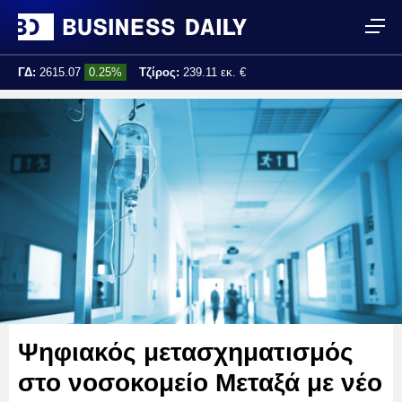
ΓΔ:
2615.07
0.25%
Τζίρος:
239.11 εκ. €
Τελ. ενημέρωση:
17:25:01
Ψηφιακός μετασχηματισμός
στο νοσοκομείο Μεταξά με νέο