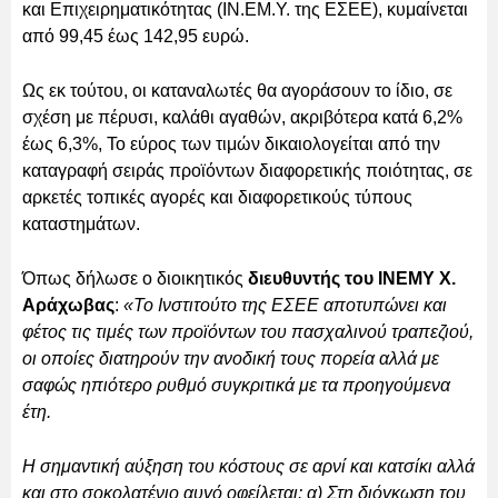
και Επιχειρηματικότητας (ΙΝ.ΕΜ.Υ. της ΕΣΕΕ), κυμαίνεται
από 99,45 έως 142,95 ευρώ.
Ως εκ τούτου, οι καταναλωτές θα αγοράσουν το ίδιο, σε
σχέση με πέρυσι, καλάθι αγαθών, ακριβότερα κατά 6,2%
έως 6,3%, Το εύρος των τιμών δικαιολογείται από την
καταγραφή σειράς προϊόντων διαφορετικής ποιότητας, σε
αρκετές τοπικές αγορές και διαφορετικούς τύπους
καταστημάτων.
Όπως δήλωσε ο διοικητικός
διευθυντής του ΙΝΕΜΥ Χ.
Αράχωβας
:
«Το Ινστιτούτο της ΕΣΕΕ αποτυπώνει και
φέτος τις τιμές των προϊόντων του πασχαλινού τραπεζιού,
οι οποίες διατηρούν την ανοδική τους πορεία αλλά με
σαφώς ηπιότερο ρυθμό συγκριτικά με τα προηγούμενα
έτη.
Η σημαντική αύξηση του κόστους σε αρνί και κατσίκι αλλά
και στο σοκολατένιο αυγό οφείλεται: α) Στη διόγκωση του