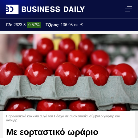
ΓΔ:
2623.3
0.57%
Τζίρος:
136.95 εκ. €
Τελ. ενημέρωση:
15:29:35
Παραδοσιακά κόκκινα αυγά του Πάσχα σε συσκευασία, σύμβολο γιορτής και
άνοιξης.
Με εορταστικό ωράριο