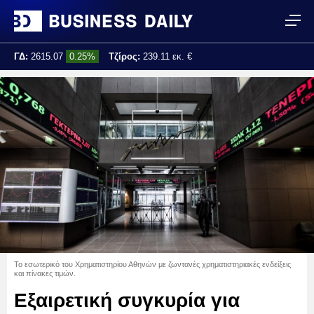
ΓΔ:
2615.07
0.25%
Τζίρος:
239.11 εκ. €
Τελ. ενημέρωση:
17:25:01
Το εσωτερικό του Χρηματιστηρίου Αθηνών με ζωντανές χρηματιστηριακές ενδείξεις
και πίνακες τιμών.
Εξαιρετική συγκυρία για