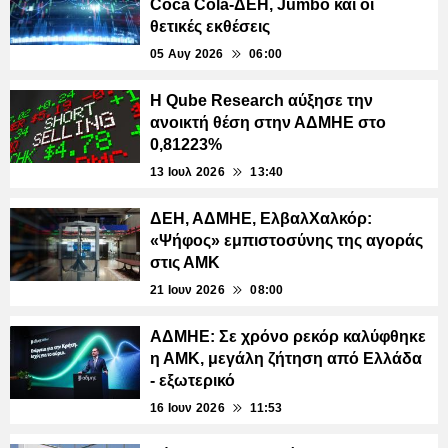
Coca Cola-ΔΕΗ, Jumbo και οι
θετικές εκθέσεις
05 Αυγ 2026
06:00
Η Qube Research αύξησε την
ανοικτή θέση στην ΑΔΜΗΕ στο
0,81223%
13 Ιουλ 2026
13:40
ΔΕΗ, ΑΔΜΗΕ, ΕλβαλΧαλκόρ:
«Ψήφος» εμπιστοσύνης της αγοράς
στις ΑΜΚ
21 Ιουν 2026
08:00
ΑΔΜΗΕ: Σε χρόνο ρεκόρ καλύφθηκε
η ΑΜΚ, μεγάλη ζήτηση από Ελλάδα
- εξωτερικό
16 Ιουν 2026
11:53