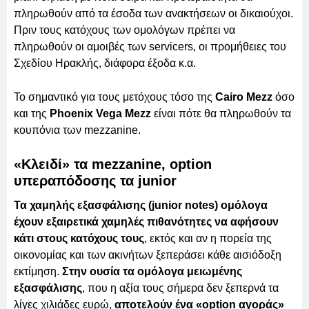
πληρωθούν από τα έσοδα των ανακτήσεων οι δικαιούχοι.
Πριν τους κατόχους των ομολόγων πρέπει να
πληρωθούν οι αμοιβές των servicers, οι προμήθειες του
Σχεδίου Ηρακλής, διάφορα έξοδα κ.α.
Το σημαντικό για τους μετόχους τόσο της
Cairo Mezz
όσο
και της
Phoenix Vega Mezz
είναι πότε θα πληρωθούν τα
κουπόνια των mezzanine.
«Κλειδί» τα mezzanine, option
υπεραπόδοσης τα junior
Τα χαμηλής εξασφάλισης (junior notes) ομόλογα
έχουν εξαιρετικά χαμηλές πιθανότητες να αφήσουν
κάτι στους κατόχους τους
, εκτός και αν η πορεία της
οικονομίας και των ακινήτων ξεπεράσει κάθε αισιόδοξη
εκτίμηση.
Στην ουσία τα ομόλογα μειωμένης
εξασφάλισης
, που η αξία τους σήμερα δεν ξεπερνά τα
λίγες χιλιάδες ευρώ,
αποτελούν ένα «option αγοράς»