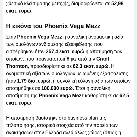
χθεσινό κλείσιμο της μετοχής, διαμορφώνεται σε
52,98
εκατ. ευρώ
.
Η εικόνα του Phoenix Vega Mezz
Στην
Phoenix Vega Mezz
η συνολική ονομαστική αξία
των ομολόγων ενδιάμεσης εξασφάλισης που
εισφέρθηκαν ήταν
257,4 εκατ. ευρώ
η αποτίμηση των
οποίων, που πραγματοποιήθηκε από την
Grant
Thornton
, προσδιορίστηκε σε
62,3 εκατ. ευρώ
. Η
ονομαστική αξία των ομολογιών μειωμένης εξασφάλισης
ήταν
1,79 δισ. ευρώ,
η συνολική εύλογη αξία των οποίων
αποτιμήθηκε σε
180.000 ευρώ
. Έτσι η συνολική
αποτίμηση της
Phoenix Vega Mezz
καθορίστηκε σε
62,5
εκατ. ευρώ
.
Η αποτίμηση βασίστηκε στο business plan της
τιτλοποίησης, ιστορικά στοιχεία από την πορεία των
ανακτήσεων στην Ελλάδα αλλά άλλες χώρες (όπως η