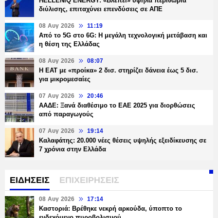
HELLENiQ ENERGY: «Βλέπει» υψηλά περιθώρια
διύλισης, επιταχύνει επενδύσεις σε ΑΠΕ
08 Αυγ 2026
11:19
Από το 5G στο 6G: Η μεγάλη τεχνολογική μετάβαση και
η θέση της Ελλάδας
08 Αυγ 2026
08:07
Η ΕΑΤ με «προίκα» 2 δισ. στηρίζει δάνεια έως 5 δισ.
για μικρομεσαίες
07 Αυγ 2026
20:46
ΑΑΔΕ: Ξανά διαθέσιμο το ΕΑΕ 2025 για διορθώσεις
από παραγωγούς
07 Αυγ 2026
19:14
Καλαφάτης: 20.000 νέες θέσεις υψηλής εξειδίκευσης σε
7 χρόνια στην Ελλάδα
ΕΙΔΗΣΕΙΣ
ΕΠΙΧΕΙΡΗΣΕΙΣ
08 Αυγ 2026
17:14
Καστοριά: Βρέθηκε νεκρή αρκούδα, ύποπτο το
ενδεχόμενο πυροβολισμού