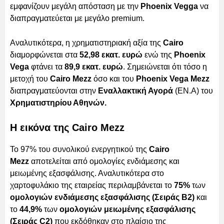
εμφανίζουν μεγάλη απόσταση με την
Phoenix Vegga
να
διαπραγματεύεται με μεγάλο premium.
Αναλυτικότερα, η χρηματιστηριακή αξία της
Cairo
διαμορφώνεται στα
52,98 εκατ. ευρώ
ενώ της
Phoenix
Vega
φτάνει τα
89,9 εκατ. ευρώ
. Σημειώνεται ότι τόσο η
μετοχή του
Cairo Mezz
όσο και του
Phoenix Vega Mezz
διαπραγματεύονται στην
Εναλλακτική Αγορά
(ΕΝ.Α) του
Χρηματιστηρίου Αθηνών.
Η εικόνα της Cairo Mezz
Το 97% του συνολικού ενεργητικού της
Cairo
Mezz
αποτελείται από ομολογίες ενδιάμεσης και
μειωμένης εξασφάλισης. Αναλυτικότερα στο
χαρτοφυλάκιο της εταιρείας περιλαμβάνεται το
75%
των
ομολογιών ενδιάμεσης εξασφάλισης (Σειράς Β2)
και
το
44,9%
των
ομολογιών μειωμένης εξασφάλισης
(Σειράς C2)
που εκδόθηκαν στο πλαίσιο της