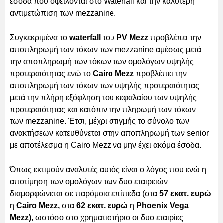
έσοδα που οφείλονται στο Waterfall και την καλύτερη
αντιμετώπιση των
mezzanine.
Συγκεκριμένα το
waterfall
του
PV Mezz
προβλέπει την
αποπληρωμή των τόκων των mezzanine αμέσως μετά
την αποπληρωμή των τόκων των ομολόγων υψηλής
προτεραιότητας ενώ το
Cairo Mezz
προβλέπει την
αποπληρωμή των τόκων των υψηλής προτεραιότητας
μετά την πλήρη εξόφληση του κεφαλαίου των υψηλής
προτεραιότητας και κατόπιν την πληρωμή των τόκων
των mezzanine. Έτσι, μέχρι στιγμής το σύνολο των
ανακτήσεων κατευθύνεται στην αποπληρωμή των senior
με αποτέλεσμα η Cairo Mezz να μην έχει ακόμα έσοδα.
Όπως εκτιμούν αναλυτές αυτός είναι ο λόγος που ενώ η
αποτίμηση των ομολόγων των δυο εταιρειών
διαμορφώνεται σε παρόμοια επίπεδα (στα
57 εκατ. ευρώ
η
Cairo Mezz,
στα
62 εκατ. ευρώ
η
Phoenix Vega
Mezz)
, ωστόσο στο χρηματιστήριο οι δυο εταιρίες