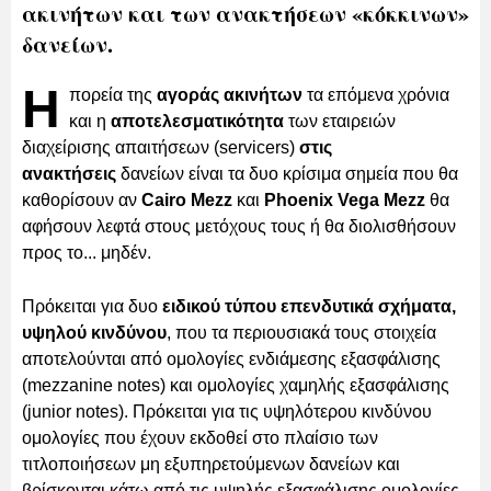
ακινήτων και των ανακτήσεων «κόκκινων»
δανείων.
Η
πορεία της
αγοράς ακινήτων
τα επόμενα χρόνια
και η
αποτελεσματικότητα
των εταιρειών
διαχείρισης απαιτήσεων (servicers)
στις
ανακτήσεις
δανείων είναι τα δυο κρίσιμα σημεία που θα
καθορίσουν αν
Cairo Mezz
και
Phoenix Vega Mezz
θα
αφήσουν λεφτά στους μετόχους τους ή θα διολισθήσουν
προς το... μηδέν.
Πρόκειται για δυο
ειδικού τύπου επενδυτικά σχήματα,
υψηλού κινδύνου
, που τα περιουσιακά τους στοιχεία
αποτελούνται από ομολογίες ενδιάμεσης εξασφάλισης
(mezzanine notes) και ομολογίες χαμηλής εξασφάλισης
(junior notes). Πρόκειται για τις υψηλότερου κινδύνου
ομολογίες που έχουν εκδοθεί στο πλαίσιο των
τιτλοποιήσεων μη εξυπηρετούμενων δανείων και
βρίσκονται κάτω από τις υψηλής εξασφάλισης ομολογίες