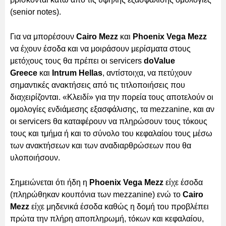
(senior notes).
Για να μπορέσουν
Cairo Mezz
και
Phoenix Vega Mezz
να έχουν έσοδα και να μοιράσουν μερίσματα στους
μετόχους τους θα πρέπει οι servicers
doValue
Greece
και
Intrum Hellas
, αντίστοιχα, να πετύχουν
σημαντικές ανακτήσεις από τις τιτλοποιήσεις που
διαχειρίζονται. «Κλειδί» για την πορεία τους αποτελούν οι
ομολογίες ενδιάμεσης εξασφάλισης, τα mezzanine, και αν
οι servicers θα καταφέρουν να πληρώσουν τους τόκους
τους και τμήμα ή και το σύνολο του κεφαλαίου τους μέσω
των ανακτήσεων και των αναδιαρθρώσεων που θα
υλοποιήσουν.
Σημειώνεται ότι ήδη η
Phoenix Vega Mezz
είχε έσοδα
(πληρώθηκαν κουπόνια των mezzanine) ενώ το
Cairo
Mezz
είχε μηδενικά έσοδα καθώς η δομή του προβλέπει
πρώτα την πλήρη αποπληρωμή, τόκων και κεφαλαίου,