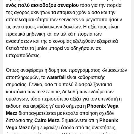
ενός πολύ αισιόδοξου σεναρίου
τόσο για την πορεία
της αγοράς ακινήτων τα επόμενα χρόνια όσο και την
αποτελεσματικότητα των servicers να μεγιστοποιήσουν
τις ανακτήσεις «κόκκινων» δανείων. Η αξία τους είναι
πρακτικά μηδενική και αν τελικά η πορεία των
ανακτήσεων και της οικονομίας εξελιχθούν εξαιρετικά
θετικά τότε τα junior μπορεί να οδηγήσουν σε
υπεραποδόσεις.
Όπως αναφέραμε η δομή του προγράμματος κλιμακωτών
αποπληρωμών, το
waterfall
είναι καθοριστικής
σημασίας. Γενικά, όσο πιο πολύ διασφαλίζονται τα
κουπόνια των mezzanine, δηλαδή των ενδιάμεσων
ομολόγων, τόσο περισσότερο αξίζει για τον επενδυτή η
έκδοση και ακριβώς γι' αυτό σήμερα η
Phoenix Vega
Mezz
διαπραγματεύεται με κεφαλαιοποίηση σχεδόν
διπλάσια της
Cairo Mezz.
Σημειώνεται ότι
η
Phoenix
Vega Mezz
ήδη εμφανίζει έσοδα
από τις ανακτήσεις,