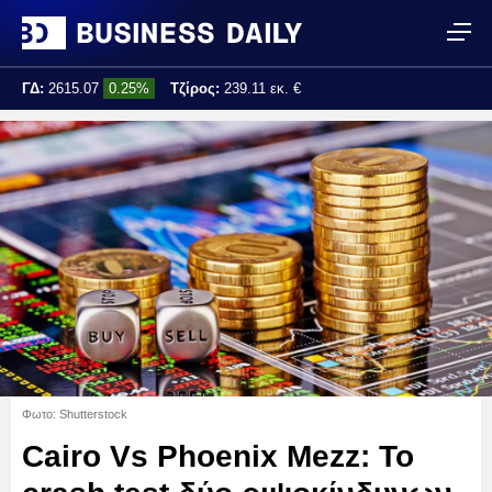
ΓΔ:
2615.07
0.25%
Τζίρος:
239.11 εκ. €
Τελ. ενημέρωση:
17:25:01
Φωτο: Shutterstock
Cairo Vs Phoenix Mezz: Το