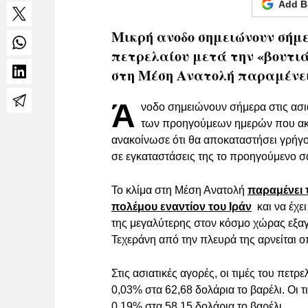
Add B
Μικρή ανοδο σημειώνουν σήμερ
πετρελαίου μετά την «βουτι
στη Μέση Ανατολή παραμένει
Ά
νοδο σημειώνουν σήμερα στις ασιατ
των προηγούμεων ημερών που ακο
ανακοίνωσε ότι θα αποκαταστήσει γρήγ
σε εγκαταστάσεις της το προηγούμενο σ
Το κλίμα στη Μέση Ανατολή
παραμένει 
πολέμου εναντίον του Ιράν
και να έχει
της μεγαλύτερης στον κόσμο χώρας εξαγ
Τεχεράνη από την πλευρά της αρνείται 
Στις ασιατικές αγορές, οι τιμές του πε
0,03% στα 62,68 δολάρια το βαρέλι. Οι 
0,19% στα 58,15 δολάρια το βαρέλι.