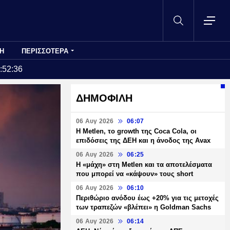
Η
ΠΕΡΙΣΣΟΤΕΡΑ
:52:36
ΔΗΜΟΦΙΛΗ
06 Αυγ 2026
06:07
H Metlen, το growth της Coca Cola, οι
επιδόσεις της ΔΕΗ και η άνοδος της Avax
06 Αυγ 2026
06:25
H «μάχη» στη Metlen και τα αποτελέσματα
που μπορεί να «κάψουν» τους short
06 Αυγ 2026
06:10
Περιθώριο ανόδου έως +20% για τις μετοχές
των τραπεζών «βλέπει» η Goldman Sachs
06 Αυγ 2026
06:14