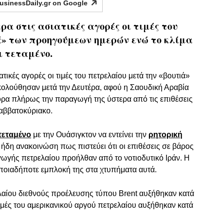
usinessDaily.gr on
Google
α στις ασιατικές αγορές οι τιμές του
ά» των προηγούμεων ημερών ενώ το κλίμα
 τεταμένο.
ικές αγορές οι τιμές του πετρελαίου μετά την «βουτιά»
λούθησαν μετά την Δευτέρα, αφού η Σαουδική Αραβία
ορα πλήρως την παραγωγή της ύστερα από τις επιθέσεις
αββατοκύριακο.
τεταμένο
με την Ουάσιγκτον να εντείνει την
ρητορική
 ήδη ανακοινώση πως πιστεύει ότι οι επιθέσεις σε βάρος
ωγής πετρελαίου προήλθαν από το νοτιοδυτικό Ιράν. Η
οποιαδήποτε εμπλοκή της στα χτυπήματα αυτά.
τρελαίου διεθνούς προέλευσης τύπου Brent αυξήθηκαν κατά
τιμές του αμερικανικού αργού πετρελαίου αυξήθηκαν κατά