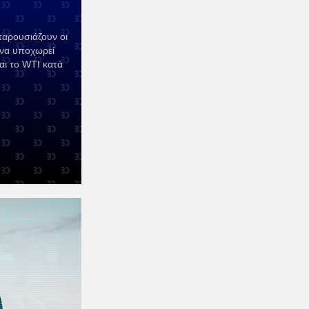
αρουσιάζουν οι
t να υποχωρεί
αι το WTI κατά