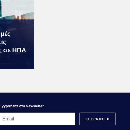
ιμές
ις
ις σε ΗΠΑ
Εγγραφεiτε στο Newsletter