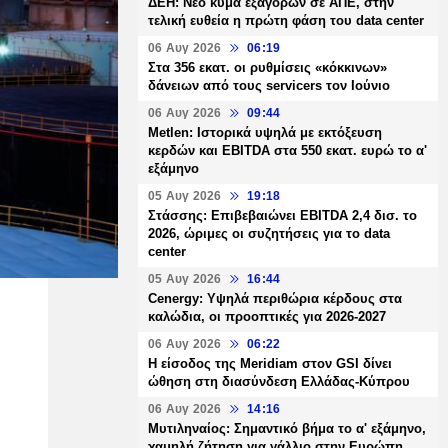
ΔΕΗ: Νέο κύμα εξαγορών σε ΑΠΕ, στην
τελική ευθεία η πρώτη φάση του data center
06 Αυγ 2026
06:19
Στα 356 εκατ. οι ρυθμίσεις «κόκκινων»
δάνειων από τους servicers τον Ιούνιο
06 Αυγ 2026
09:44
Metlen: Ιστορικά υψηλά με εκτόξευση
κερδών και EBITDA στα 550 εκατ. ευρώ το α'
εξάμηνο
05 Αυγ 2026
19:18
Στάσσης: Επιβεβαιώνει EBITDA 2,4 δισ. το
2026, ώριμες οι συζητήσεις για το data
center
05 Αυγ 2026
16:44
Cenergy: Υψηλά περιθώρια κέρδους στα
καλώδια, οι προοπτικές για 2026-2027
06 Αυγ 2026
06:22
Η είσοδος της Meridiam στον GSI δίνει
ώθηση στη διασύνδεση Ελλάδας-Κύπρου
06 Αυγ 2026
14:16
Μυτιληναίος: Σημαντικό βήμα το α' εξάμηνο,
χαμηλή ζήτηση για γάλλιο στην Ευρώπη