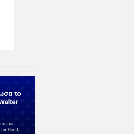
ωσα το
Walter
ωσε πως
lter Reed,