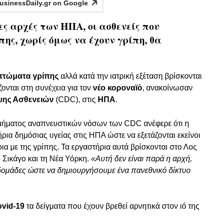
usinessDaily.gr on
Google
ς αρχές των ΗΠΑ, οι ασθενείς που
ς, χωρίς όμως να έχουν γρίπη, θα
μπτώματα γρίπης
αλλά κατά την ιατρική εξέταση βρίσκονται
ζονται στη συνέχεια για τον
νέο κοροναϊό
, ανακοίνωσαν
ηψης Ασθενειών
(CDC), στις
ΗΠΑ
.
 τμήματος αναπνευστικών νόσων των CDC ανέφερε ότι η
ρια δημόσιας υγείας στις ΗΠΑ ώστε να εξετάζονται εκείνοι
 με της γρίπης. Τα εργαστήρια αυτά βρίσκονται στο Λος
ο Σικάγο και τη Νέα Υόρκη.
«Αυτή δεν είναι παρά η αρχή,
δομάδες ώστε να δημιουργήσουμε ένα πανεθνικό δίκτυο
vid-19
τα δείγματα που έχουν βρεθεί αρνητικά στον ιό της