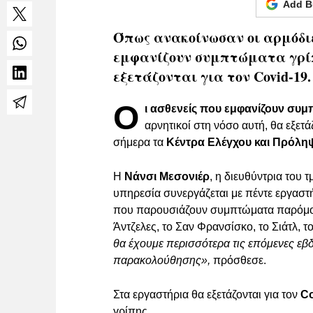
Add B
Όπως ανακοίνωσαν οι αρμόδιε
εμφανίζουν συμπτώματα γρίπη
εξετάζονται για τον Covid-19.
Ο
ι ασθενείς που εμφανίζουν συ
αρνητικοί στη νόσο αυτή, θα εξετά
σήμερα τα
Κέντρα Ελέγχου και Πρόλ
Η
Νάνσι Μεσονιέρ
, η διευθύντρια του
υπηρεσία συνεργάζεται με πέντε εργαστή
που παρουσιάζουν συμπτώματα παρόμοια
Άντζελες, το Σαν Φρανσίσκο, το Σιάτλ, τ
θα έχουμε περισσότερα τις επόμενες εβ
παρακολούθησης»,
πρόσθεσε.
Στα εργαστήρια θα εξετάζονται για τον
Co
γρίπης.