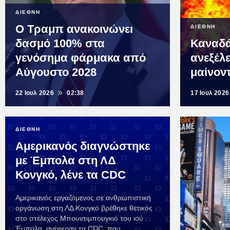
ΔΙΕΘΝΗ
Ο Τραμπ ανακοινώνει
ΔΙΕΘΝΗ
δασμό 100% στα
Καναδά
γενόσημα φάρμακα από
ανεξέλ
Αύγουστο 2028
μαίνον
22 Ιουλ 2026
02:38
17 Ιουλ 2026
ΔΙΕΘΝΗ
Αμερικανός διαγνώστηκε
με Έμπολα στη ΛΔ
Κονγκό, λένε τα CDC
Αμερικανός εργαζόμενος σε ανθρωπιστική
οργάνωση στη ΛΔ Κονγκό βρέθηκε θετικός
στο στέλεχος Μπουντιμπουγκιό του ιού
Έμπολα, ανέφεραν τα CDC, που