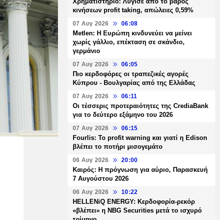
Χρηματιστήριο: Λύγισε από το βάρος
κινήσεων profit taking, απώλειες 0,59%
07 Αυγ 2026
06:08
Metlen: Η Ευρώπη κινδυνεύει να μείνει
χωρίς γάλλιο, επέκταση σε σκάνδιο,
γερμάνιο
07 Αυγ 2026
06:05
Πιο κερδοφόρες οι τραπεζικές αγορές
Κύπρου - Βουλγαρίας από της Ελλάδας
07 Αυγ 2026
06:11
Οι τέσσερις προτεραιότητες της CrediaBank
για το δεύτερο εξάμηνο του 2026
07 Αυγ 2026
06:15
Fourlis: Το profit warning και γιατί η Edison
βλέπει το ποτήρι μισογεμάτο
06 Αυγ 2026
20:00
Καιρός: Η πρόγνωση για αύριο, Παρασκευή
7 Αυγούστου 2026
06 Αυγ 2026
10:22
HELLENiQ ENERGY: Κερδοφορία-ρεκόρ
«βλέπει» η NBG Securities μετά το ισχυρό
τρίμηνο