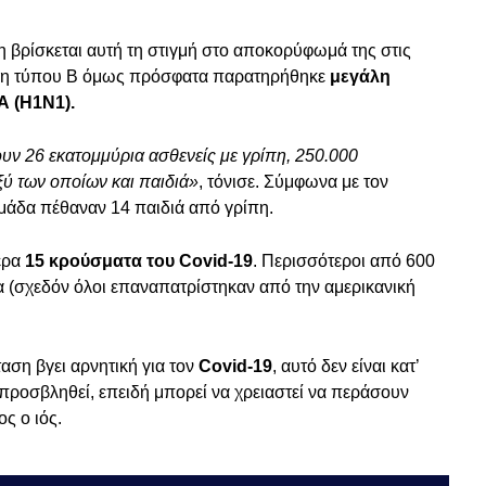
η βρίσκεται αυτή τη στιγμή στο αποκορύφωμά της στις
ίπη τύπου Β όμως πρόσφατα παρατηρήθηκε
μεγάλη
Α (Η1Ν1).
ουν 26 εκατομμύρια ασθενείς με γρίπη, 250.000
ξύ των οποίων και παιδιά»
, τόνισε. Σύμφωνα με τον
άδα πέθαναν 14 παιδιά από γρίπη.
ερα
15 κρούσματα του Covid-19
. Περισσότεροι από 600
 (σχεδόν όλοι επαναπατρίστηκαν από την αμερικανική
ταση βγει αρνητική για τον
Covid-19
, αυτό δεν είναι κατ’
 προσβληθεί, επειδή μπορεί να χρειαστεί να περάσουν
ος ο ιός.