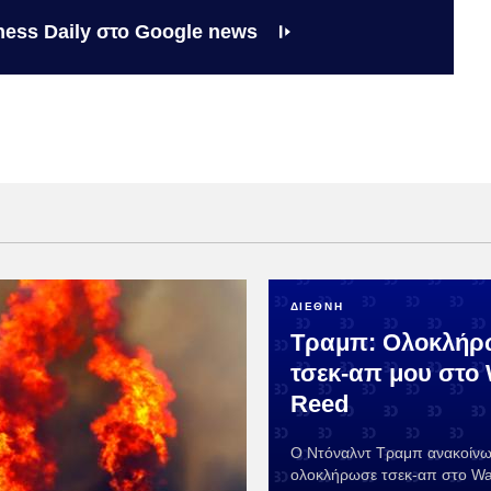
ness Daily στο Google news
ΔΙΕΘΝΗ
Τραμπ: Ολοκλήρ
τσεκ-απ μου στο 
Reed
Ο Ντόναλντ Τραμπ ανακοίν
ολοκλήρωσε τσεκ-απ στο Wa