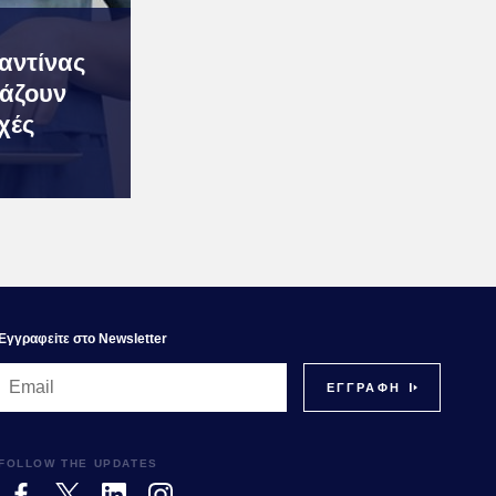
αντίνας
μάζουν
χές
Εγγραφεiτε στο Newsletter
FOLLOW THE UPDATES