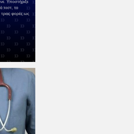
ινε. Υποστήριξε
ό τεστ, το
 τρεις φορές ως