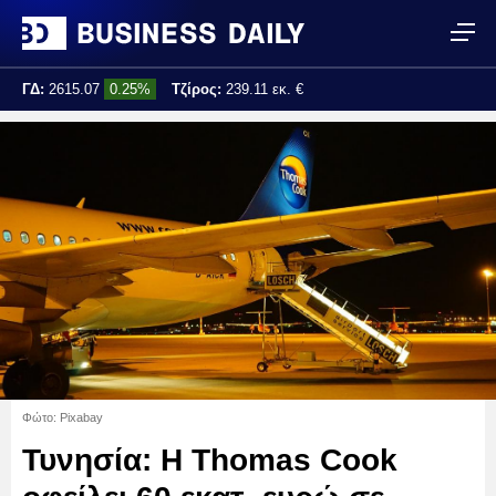
ΓΔ:
2615.07
0.25%
Τζίρος:
239.11 εκ. €
Τελ. ενημέρωση:
17:25:01
Φώτο: Pixabay
Τυνησία: Η Thomas Cook