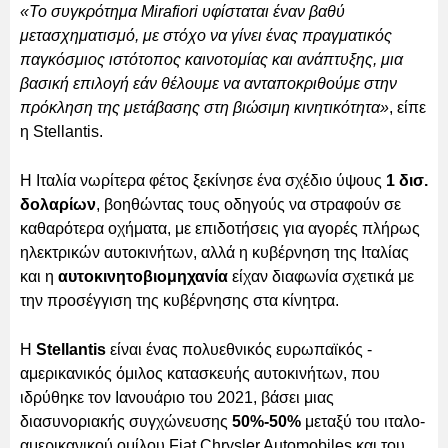
«Το συγκρότημα Mirafiori υφίσταται έναν βαθύ
μετασχηματισμό, με στόχο να γίνει ένας πραγματικός
παγκόσμιος ιστότοπος καινοτομίας και ανάπτυξης, μια
βασική επιλογή εάν θέλουμε να ανταποκριθούμε στην
πρόκληση της μετάβασης στη βιώσιμη κινητικότητα»
, είπε
η Stellantis.
Η Ιταλία νωρίτερα φέτος ξεκίνησε ένα σχέδιο ύψους
1 δισ.
δολαρίων
, βοηθώντας τους οδηγούς να στραφούν σε
καθαρότερα οχήματα, με επιδοτήσεις για αγορές πλήρως
ηλεκτρικών αυτοκινήτων, αλλά η κυβέρνηση της Ιταλίας
και η
αυτοκινητοβιομηχανία
είχαν διαφωνία σχετικά με
την προσέγγιση της κυβέρνησης στα κίνητρα.
Η
Stellantis
είναι ένας πολυεθνικός ευρωπαϊκός -
αμερικανικός όμιλος κατασκευής αυτοκινήτων, που
ιδρύθηκε τον Ιανουάριο του 2021, βάσει μιας
διασυνοριακής συγχώνευσης
50%-50%
μεταξύ του ιταλο-
αμερικανικού ομίλου Fiat Chrysler Automobiles και του