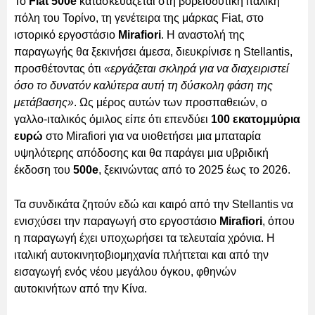
Το
Fiat 500e
κατασκευάζεται στη βορειοδυτική ιταλική
πόλη του Τορίνο, τη γενέτειρα της μάρκας Fiat, στο
ιστορικό εργοστάσιο
Mirafiori
. Η αναστολή της
παραγωγής θα ξεκινήσει άμεσα, διευκρίνισε η Stellantis,
προσθέτοντας ότι
«εργάζεται σκληρά για να διαχειριστεί
όσο το δυνατόν καλύτερα αυτή τη δύσκολη φάση της
μετάβασης»
. Ως μέρος αυτών των προσπαθειών, ο
γαλλο-ιταλικός όμιλος είπε ότι επενδύει
100 εκατομμύρια
ευρώ
στο Mirafiori για να υιοθετήσει μια μπαταρία
υψηλότερης απόδοσης και θα παράγει μια υβριδική
έκδοση του
500e
, ξεκινώντας από το 2025 έως το 2026.
Τα συνδικάτα ζητούν εδώ και καιρό από την Stellantis να
ενισχύσει την παραγωγή στο εργοστάσιο
Mirafiori
, όπου
η παραγωγή έχει υποχωρήσει τα τελευταία χρόνια. Η
ιταλική αυτοκινητοβιομηχανία πλήττεται και από την
εισαγωγή ενός νέου μεγάλου όγκου, φθηνών
αυτοκινήτων από την Κίνα.