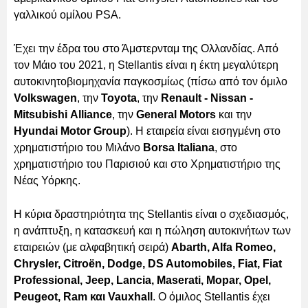
γαλλικού ομίλου PSA.
Έχει την έδρα του στο Άμστερνταμ της Ολλανδίας. Από
τον Μάιο του 2021, η Stellantis είναι η έκτη μεγαλύτερη
αυτοκινητοβιομηχανία παγκοσμίως (πίσω από τον όμιλο
Volkswagen
, την
Toyota
, την
Renault - Nissan -
Mitsubishi
Alliance
, την
General Motors
και την
Hyundai Motor Group
). Η εταιρεία είναι εισηγμένη στο
χρηματιστήριο του Μιλάνο
Borsa Italiana
, στο
χρηματιστήριο του Παρισιού και στο Χρηματιστήριο της
Νέας Υόρκης.
Η κύρια δραστηριότητα της Stellantis είναι ο σχεδιασμός,
η ανάπτυξη, η κατασκευή και η πώληση αυτοκινήτων των
εταιρειών (με αλφαβητική σειρά)
Abarth, Alfa Romeo,
Chrysler, Citroën, Dodge, DS Automobiles, Fiat, Fiat
Professional, Jeep, Lancia, Maserati, Mopar, Opel,
Peugeot, Ram και Vauxhall
. Ο όμιλος Stellantis έχει