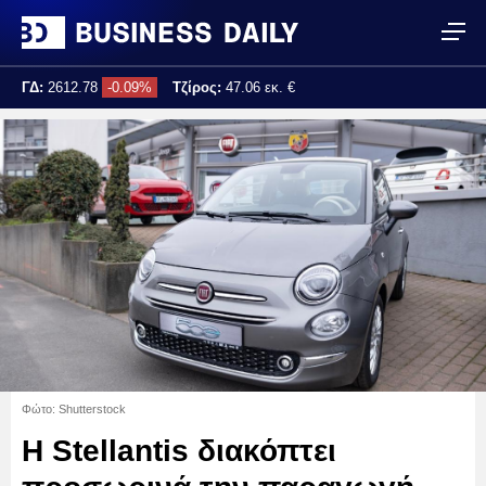
ΓΔ:
2612.78
-0.09%
Τζίρος:
47.06 εκ. €
Τελ. ενημέρωση:
12:22:39
Φώτο: Shutterstock
Η Stellantis διακόπτει