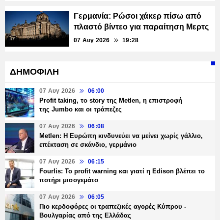
Γερμανία: Ρώσοι χάκερ πίσω από
πλαστό βίντεο για παραίτηση Μερτς
07 Αυγ 2026
19:28
ΔΗΜΟΦΙΛΗ
07 Αυγ 2026
06:00
Profit taking, το story της Metlen, η επιστροφή
της Jumbo και οι τράπεζες
07 Αυγ 2026
06:08
Metlen: Η Ευρώπη κινδυνεύει να μείνει χωρίς γάλλιο,
επέκταση σε σκάνδιο, γερμάνιο
07 Αυγ 2026
06:15
Fourlis: Το profit warning και γιατί η Edison βλέπει το
ποτήρι μισογεμάτο
07 Αυγ 2026
06:05
Πιο κερδοφόρες οι τραπεζικές αγορές Κύπρου -
Βουλγαρίας από της Ελλάδας