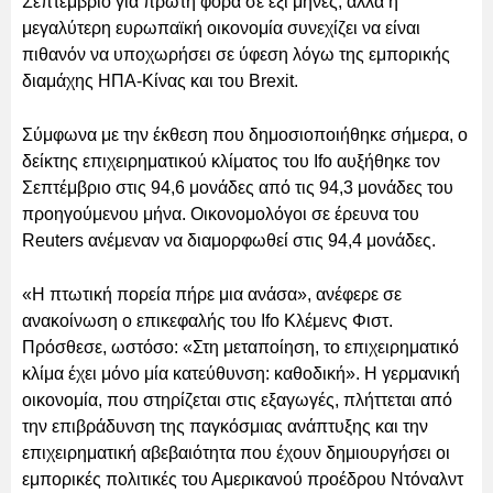
Σεπτέμβριο για πρώτη φορά σε έξι μήνες, αλλά η
μεγαλύτερη ευρωπαϊκή οικονομία συνεχίζει να είναι
πιθανόν να υποχωρήσει σε ύφεση λόγω της εμπορικής
διαμάχης ΗΠΑ-Κίνας και του Brexit.
Σύμφωνα με την έκθεση που δημοσιοποιήθηκε σήμερα, ο
δείκτης επιχειρηματικού κλίματος του Ifo αυξήθηκε τον
Σεπτέμβριο στις 94,6 μονάδες από τις 94,3 μονάδες του
προηγούμενου μήνα. Οικονομολόγοι σε έρευνα του
Reuters ανέμεναν να διαμορφωθεί στις 94,4 μονάδες.
«Η πτωτική πορεία πήρε μια ανάσα», ανέφερε σε
ανακοίνωση ο επικεφαλής του Ifo Κλέμενς Φιστ.
Πρόσθεσε, ωστόσο: «Στη μεταποίηση, το επιχειρηματικό
κλίμα έχει μόνο μία κατεύθυνση: καθοδική». Η γερμανική
οικονομία, που στηρίζεται στις εξαγωγές, πλήττεται από
την επιβράδυνση της παγκόσμιας ανάπτυξης και την
επιχειρηματική αβεβαιότητα που έχουν δημιουργήσει οι
εμπορικές πολιτικές του Αμερικανού προέδρου Ντόναλντ