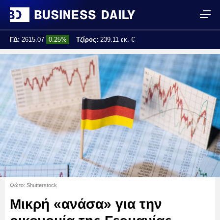
ΓΔ:
2615.07
0.25%
Τζίρος:
239.11 εκ. €
Τελ. ενημέρωση:
17:25:01
Φώτο: Shutterstock
Μικρή «ανάσα» για την