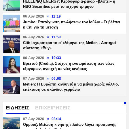
HELLENiQ ENERGY: Κερδοφορία-ρεκόρ «βλέπει» η
NBG Securities μετά το ισχυρό τρίμηνο
06 Αυγ 2026
11:19
Jumbo: Επιτάχυνση πωλήσεων τον Ιούλιο - Τι βλέπει
η Citi για τη μετοχή
06 Αυγ 2026
11:59
Citi: Ισχυρότερο το α' εξάμηνο της Metlen - Διατηρεί
σύσταση «Buy»
06 Αυγ 2026
19:33
Βρεττού (Credia): Στόχος η ενσωμάτωση των νέων
εξαγορών, ανοιχτή σε νέες κινήσεις
07 Αυγ 2026
06:08
Metlen: Η Ευρώπη κινδυνεύει να μείνει χωρίς γάλλιο,
επέκταση σε σκάνδιο, γερμάνιο
ΕΙΔΗΣΕΙΣ
ΕΠΙΧΕΙΡΗΣΕΙΣ
07 Αυγ 2026
08:14
Ορμούζ: Μείωση κίνησης πλοίων λόγω προσμονής