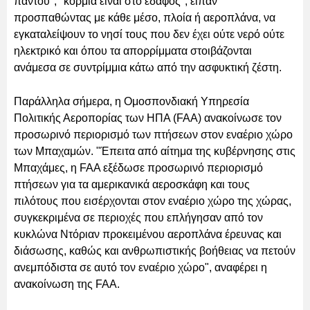
παντού", "κορμιά είναι στο έδαφος", είπαν
προσπαθώντας με κάθε μέσο, πλοία ή αεροπλάνα, να
εγκαταλείψουν το νησί τους που δεν έχει ούτε νερό ούτε
ηλεκτρικό και όπου τα απορρίμματα στοιβάζονται
ανάμεσα σε συντρίμμια κάτω από την ασφυκτική ζέστη.
Παράλληλα σήμερα, η Ομοσπονδιακή Υπηρεσία
Πολιτικής Αεροπορίας των ΗΠΑ (FAA) ανακοίνωσε τον
προσωρινό περιορισμό των πτήσεων στον εναέριο χώρο
των Μπαχαμών. "Έπειτα από αίτημα της κυβέρνησης στις
Μπαχάμες, η FAA εξέδωσε προσωρινό περιορισμό
πτήσεων για τα αμερικανικά αεροσκάφη και τους
πιλότους που εισέρχονται στον εναέριο χώρο της χώρας,
συγκεκριμένα σε περιοχές που επλήγησαν από τον
κυκλώνα Ντόριαν προκειμένου αεροπλάνα έρευνας και
διάσωσης, καθώς και ανθρωπιστικής βοήθειας να πετούν
ανεμπόδιστα σε αυτό τον εναέριο χώρο", αναφέρει η
ανακοίνωση της FAA.