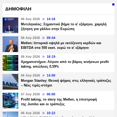
ΔΗΜΟΦΙΛΗ
06 Αυγ 2026
14:16
Μυτιληναίος: Σημαντικό βήμα το α' εξάμηνο, χαμηλή
ζήτηση για γάλλιο στην Ευρώπη
06 Αυγ 2026
09:44
Metlen: Ιστορικά υψηλά με εκτόξευση κερδών και
EBITDA στα 550 εκατ. ευρώ το α' εξάμηνο
06 Αυγ 2026
18:19
Χρηματιστήριο: Λύγισε από το βάρος κινήσεων profit
taking, απώλειες 0,59%
06 Αυγ 2026
14:00
Morgan Stanley: Θετική ψήφος στις ελληνικές τράπεζες
– Νέες τιμές-στόχοι
07 Αυγ 2026
06:00
Profit taking, το story της Metlen, η επιστροφή
της Jumbo και οι τράπεζες
06 Αυγ 2026
10:22