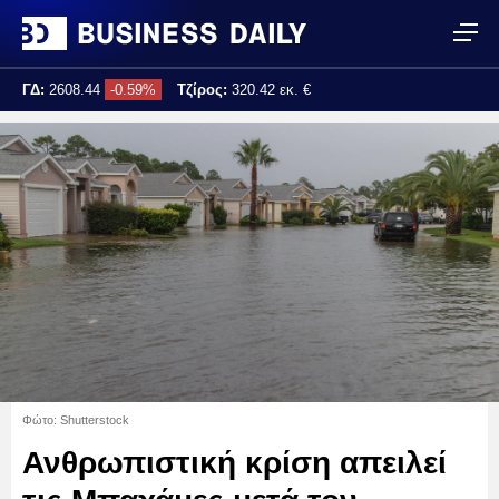
ΓΔ:
2608.44
-0.59%
Τζίρος:
320.42 εκ. €
Τελ. ενημέρωση:
17:25:02
Φώτο: Shutterstock
Ανθρωπιστική κρίση απειλεί