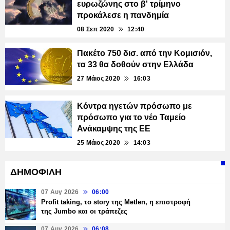
ευρωζώνης στο β' τρίμηνο
προκάλεσε η πανδημία
08 Σεπ 2020
12:40
Πακέτο 750 δισ. από την Κομισιόν,
τα 33 θα δοθούν στην Ελλάδα
27 Μάιος 2020
16:03
Κόντρα ηγετών πρόσωπο με
πρόσωπο για το νέο Ταμείο
Ανάκαμψης της ΕΕ
25 Μάιος 2020
14:03
ΔΗΜΟΦΙΛΗ
07 Αυγ 2026
06:00
Profit taking, το story της Metlen, η επιστροφή
της Jumbo και οι τράπεζες
07 Αυγ 2026
06:08