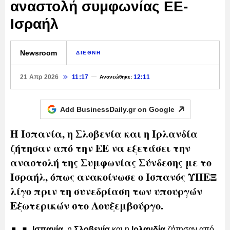
αναστολή συμφωνίας ΕΕ-
Ισραήλ
Newsroom
ΔΙΕΘΝΗ
21 Απρ 2026
11:17
12:11
Ανανεώθηκε:
Add BusinessDaily.gr on
Google
Η Ισπανία, η Σλοβενία και η Ιρλανδία
ζήτησαν από την ΕΕ να εξετάσει την
αναστολή της Συμφωνίας Σύνδεσης με το
Ισραήλ, όπως ανακοίνωσε ο Ισπανός ΥΠΕΞ
λίγο πριν τη συνεδρίαση των υπουργών
Εξωτερικών στο Λουξεμβούργο.
Ισπανία
, η
Σλοβενία
και η
Ιρλανδία
ζήτησαν από