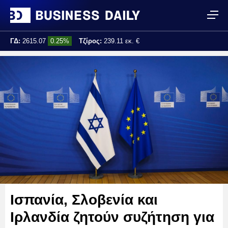
ΓΔ:
2615.07
0.25%
Τζίρος:
239.11 εκ. €
Τελ. ενημέρωση:
17:25:01
Ισπανία, Σλοβενία και
Ιρλανδία ζητούν συζήτηση για