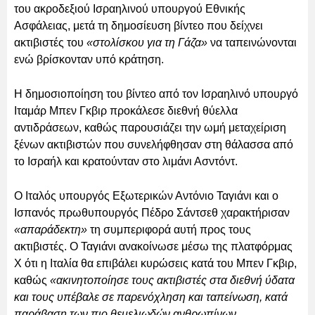
του ακροδεξιού Ισραηλινού υπουργού Εθνικής
Ασφάλειας, μετά τη δημοσίευση βίντεο που δείχνει
ακτιβιστές του
«στολίσκου για τη Γάζα»
να ταπεινώνονται
ενώ βρίσκονταν υπό κράτηση.
Η δημοσιοποίηση του βίντεο από τον Ισραηλινό υπουργό
Ιταμάρ Μπεν Γκβιρ προκάλεσε διεθνή θύελλα
αντιδράσεων, καθώς παρουσιάζει την ωμή μεταχείριση
ξένων ακτιβιστών που συνελήφθησαν στη θάλασσα από
το Ισραήλ και κρατούνταν στο λιμάνι Ασντόντ.
Ο Ιταλός υπουργός Εξωτερικών Αντόνιο Ταγιάνι και ο
Ισπανός πρωθυπουργός Πέδρο Σάντσεθ χαρακτήρισαν
«απαράδεκτη»
τη συμπεριφορά αυτή προς τους
ακτιβιστές. Ο Ταγιάνι ανακοίνωσε μέσω της πλατφόρμας
Χ ότι η Ιταλία θα επιβάλει κυρώσεις κατά του Μπεν Γκβιρ,
καθώς
«ακινητοποίησε τους ακτιβιστές στα διεθνή ύδατα
και τους υπέβαλε σε παρενόχληση και ταπείνωση, κατά
παράβαση των πιο θεμελιωδών ανθρωπίνων