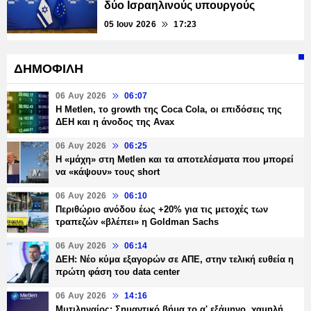
δύο Ισραηλινούς υπουργούς
05 Ιουν 2026
17:23
ΔΗΜΟΦΙΛΗ
06 Αυγ 2026
06:07
H Metlen, το growth της Coca Cola, οι επιδόσεις της
ΔΕΗ και η άνοδος της Avax
06 Αυγ 2026
06:25
H «μάχη» στη Metlen και τα αποτελέσματα που μπορεί
να «κάψουν» τους short
06 Αυγ 2026
06:10
Περιθώριο ανόδου έως +20% για τις μετοχές των
τραπεζών «βλέπει» η Goldman Sachs
06 Αυγ 2026
06:14
ΔΕΗ: Νέο κύμα εξαγορών σε ΑΠΕ, στην τελική ευθεία η
πρώτη φάση του data center
06 Αυγ 2026
14:16
Μυτιληναίος: Σημαντικό βήμα το α' εξάμηνο, χαμηλή