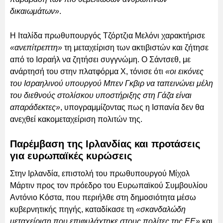
δικαιωμάτων»
.
Η Ιταλίδα πρωθυπουργός Τζόρτζια Μελόνι χαρακτήρισε
«ανεπίτρεπτη»
τη μεταχείριση των ακτιβιστών και ζήτησε
από το Ισραήλ να ζητήσει συγγνώμη. Ο Σάντσεθ, με
ανάρτησή του στην πλατφόρμα Χ, τόνισε ότι
«οι εικόνες
του Ισραηλινού υπουργού Μπεν Γκβιρ να ταπεινώνει μέλη
του διεθνούς στολίσκου υποστήριξης στη Γάζα είναι
απαράδεκτες»
, υπογραμμίζοντας πως η Ισπανία δεν θα
ανεχθεί κακομεταχείριση πολιτών της.
Παρέμβαση της Ιρλανδίας και προτάσεις
για ευρωπαϊκές κυρώσεις
Στην Ιρλανδία, επιστολή του πρωθυπουργού Μίχολ
Μάρτιν προς τον πρόεδρο του Ευρωπαϊκού Συμβουλίου
Αντόνιο Κόστα, που περιήλθε στη δημοσιότητα μέσω
κυβερνητικής πηγής, καταδίκασε τη
«σκανδαλώδη
μεταχείριση που επιφυλάχτηκε στους πολίτες της ΕΕ»
και