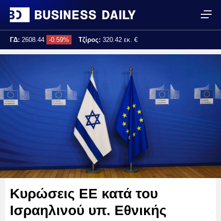
ΓΔ:
2608.44
-0.59%
Τζίρος:
320.42 εκ. €
Τελ. ενημέρωση:
17:25:02
Κυρώσεις ΕΕ κατά του
Ισραηλινού υπ. Εθνικής