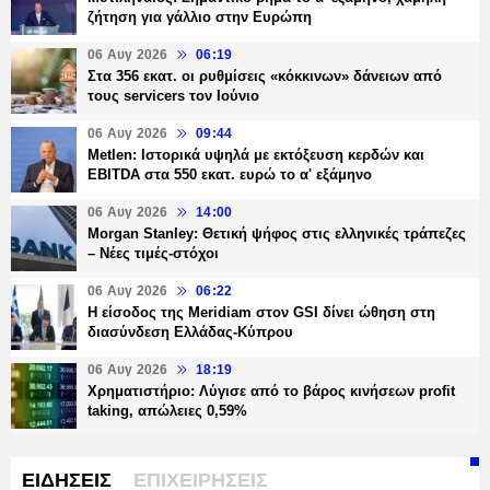
ζήτηση για γάλλιο στην Ευρώπη
06 Αυγ 2026
06:19
Στα 356 εκατ. οι ρυθμίσεις «κόκκινων» δάνειων από
τους servicers τον Ιούνιο
06 Αυγ 2026
09:44
Metlen: Ιστορικά υψηλά με εκτόξευση κερδών και
EBITDA στα 550 εκατ. ευρώ το α' εξάμηνο
06 Αυγ 2026
14:00
Morgan Stanley: Θετική ψήφος στις ελληνικές τράπεζες
– Νέες τιμές-στόχοι
06 Αυγ 2026
06:22
Η είσοδος της Meridiam στον GSI δίνει ώθηση στη
διασύνδεση Ελλάδας-Κύπρου
06 Αυγ 2026
18:19
Χρηματιστήριο: Λύγισε από το βάρος κινήσεων profit
taking, απώλειες 0,59%
ΕΙΔΗΣΕΙΣ
ΕΠΙΧΕΙΡΗΣΕΙΣ