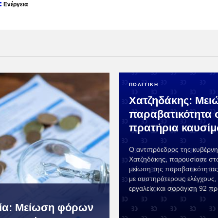
Ενέργεια
ΠΟΛΙΤΙΚΗ
Χατζηδάκης: Μειώ
παραβατικότητα 
πρατήρια καυσί
Ο αντιπρόεδρος της κυβέρν
Χατζηδάκης, παρουσίασε στοι
μείωση της παραβατικότητας
με αυστηρότερους ελέγχους,
εργαλεία και σφράγιση 92 πρ
ία: Μείωση φόρων