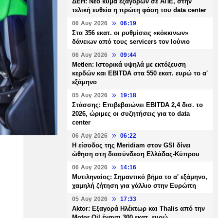
ΔΕΗ: Νέο κύμα εξαγορών σε ΑΠΕ, στην
τελική ευθεία η πρώτη φάση του data center
06 Αυγ 2026
06:19
Στα 356 εκατ. οι ρυθμίσεις «κόκκινων»
δάνειων από τους servicers τον Ιούνιο
06 Αυγ 2026
09:44
Metlen: Ιστορικά υψηλά με εκτόξευση
κερδών και EBITDA στα 550 εκατ. ευρώ το α'
εξάμηνο
05 Αυγ 2026
19:18
Στάσσης: Επιβεβαιώνει EBITDA 2,4 δισ. το
2026, ώριμες οι συζητήσεις για το data
center
06 Αυγ 2026
06:22
Η είσοδος της Meridiam στον GSI δίνει
ώθηση στη διασύνδεση Ελλάδας-Κύπρου
06 Αυγ 2026
14:16
Μυτιληναίος: Σημαντικό βήμα το α' εξάμηνο,
χαμηλή ζήτηση για γάλλιο στην Ευρώπη
05 Αυγ 2026
17:33
Aktor: Εξαγορά Ηλέκτωρ και Thalis από την
Motor Oil έναντι 300 εκατ. ευρώ