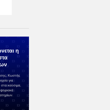
νεται η
στα
μων
ησης, Κωστής
χεία για
 στα καύσιμα,
 ψηφιακά
ατηρίων.