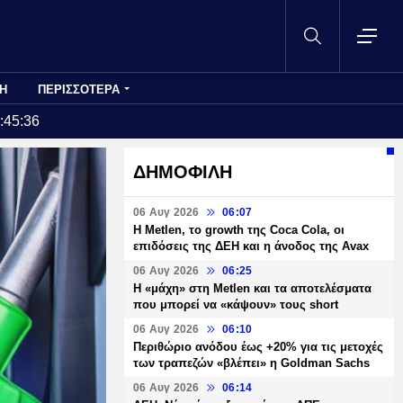
Η
ΠΕΡΙΣΣΟΤΕΡΑ
:45:36
ΔΗΜΟΦΙΛΗ
06 Αυγ 2026
06:07
H Metlen, το growth της Coca Cola, οι
επιδόσεις της ΔΕΗ και η άνοδος της Avax
06 Αυγ 2026
06:25
H «μάχη» στη Metlen και τα αποτελέσματα
που μπορεί να «κάψουν» τους short
06 Αυγ 2026
06:10
Περιθώριο ανόδου έως +20% για τις μετοχές
των τραπεζών «βλέπει» η Goldman Sachs
06 Αυγ 2026
06:14