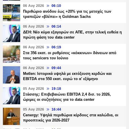
06 Αυγ 2026
06:10
Περιθώριο ανόδου έως +20% για τις μετοχές των
τραπεζών «βλέπει» η Goldman Sachs
06 Αυγ 2026
06:14
ΔΕΗ: Νέο κύμα εξαγορών σε ΑΠΕ, στην τελική ευθεία η
πρώτη φάση του data center
06 Αυγ 2026
06:19
Στα 356 εκατ. οι ρυθμίσεις «κόκκινων» δάνειων από
τους servicers τον Ιούνιο
06 Αυγ 2026
09:44
Metlen: Ιστορικά υψηλά με εκτόξευση κερδών και
EBITDA στα 550 εκατ. ευρώ το α' εξάμηνο
05 Αυγ 2026
19:18
Στάσσης: Επιβεβαιώνει EBITDA 2,4 δισ. το 2026,
ώριμες οι συζητήσεις για το data center
05 Αυγ 2026
16:44
Cenergy: Υψηλά περιθώρια κέρδους στα καλώδια, οι
προοπτικές για 2026-2027