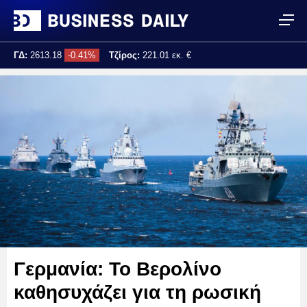
ΓΔ:
2613.18
-0.41%
Τζίρος:
221.01 εκ. €
Τελ. ενημέρωση:
16:33:36
Γερμανία: Το Βερολίνο
καθησυχάζει για τη ρωσική