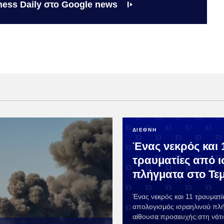
ness Daily στο Google news
ΔΙΕΘΝΗ
Ένας νεκρός και 
τραυματίες από 
πλήγματα στο Τε
Ένας νεκρός και 11 τραυματίε
απολογισμός ισραηλινού πλ
αίθουσα προσευχής στη νότι