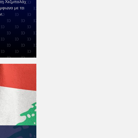
τη Χεζμπολάχ
ύμφωνα με το
ν.