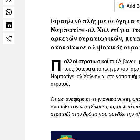
Add B
Ισραηλινό πλήγμα σε όχημα τ
Ναμπατίγε-αλ Χαλντίγια στο
αρκετών στρατιωτικών, μεταξ
ανακοίνωσε ο λιβανικός στρα
Π
ολλοί στρατιωτικοί
του Λιβάνου, 
τους ύστερα από πλήγμα του Ισρα
Ναμπατίγε–αλ Χαλντίγια, στο νότιο τμή
στρατού.
Όπως αναφέρεται στην ανακοίνωση,
«πο
σκοτώθηκαν
«σε βάναυση ισραηλινή επί
στρατού) στον δρόμο που συνδέει την αλ