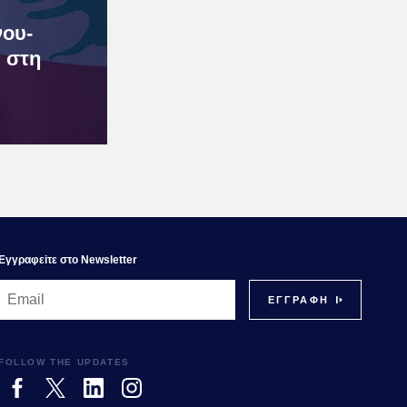
νου-
ι στη
Εγγραφεiτε στο Newsletter
FOLLOW THE UPDATES