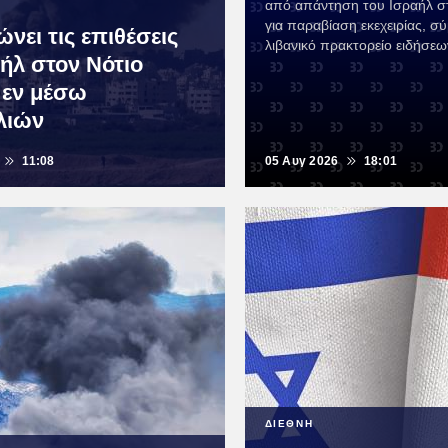
από απάντηση του Ισραήλ σ
για παραβίαση εκεχειρίας, σ
νει τις επιθέσεις
λιβανικό πρακτορείο ειδήσεω
αήλ στον Νότιο
 εν μέσω
λιών
11:08
05 Αυγ 2026
18:01
ΔΙΕΘΝΗ