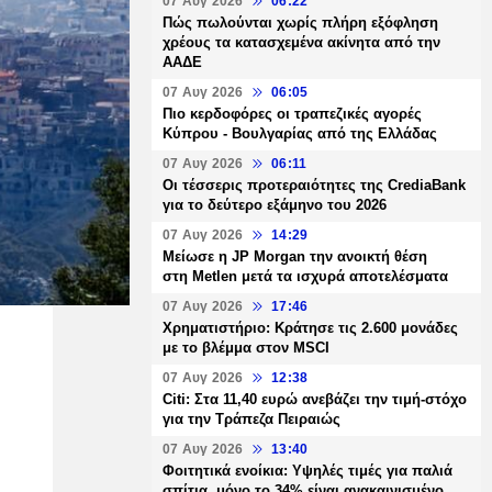
07 Αυγ 2026
06:22
Πώς πωλούνται χωρίς πλήρη εξόφληση
χρέους τα κατασχεμένα ακίνητα από την
ΑΑΔΕ
07 Αυγ 2026
06:05
Πιο κερδοφόρες οι τραπεζικές αγορές
Κύπρου - Βουλγαρίας από της Ελλάδας
07 Αυγ 2026
06:11
Οι τέσσερις προτεραιότητες της CrediaBank
για το δεύτερο εξάμηνο του 2026
07 Αυγ 2026
14:29
Μείωσε η JP Morgan την ανοικτή θέση
στη Metlen μετά τα ισχυρά αποτελέσματα
07 Αυγ 2026
17:46
Χρηματιστήριο: Κράτησε τις 2.600 μονάδες
με το βλέμμα στον MSCI
07 Αυγ 2026
12:38
Citi: Στα 11,40 ευρώ ανεβάζει την τιμή-στόχο
για την Τράπεζα Πειραιώς
07 Αυγ 2026
13:40
Φοιτητικά ενοίκια: Υψηλές τιμές για παλιά
σπίτια, μόνο το 34% είναι ανακαινισμένο