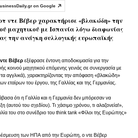
usinessDaily.gr on
Google
τ ντε Βέβερ χαρακτήρισε «βλακώδη» την
νού μαχητικού με Ισπανία λόγω διαφωνίας
ας την ανάγκη συλλογικής ευρωπαϊκής
ντε Βέβερ
εξέφρασε έντονη αποδοκιμασία για την
υής κοινού μαχητικού επόμενης γενιάς σε συνεργασία με
στα αγγλικά), χαρακτηρίζοντας την απόφαση «βλακώδη»
ιων εταίρων του έργου, της Γαλλίας και της Γερμανίας.
ασα ότι η Γαλλία και η Γερμανία δεν μπόρεσαν να
 (αυτού του σχεδίου). Τι χάσιμο χρόνου, τι αλαζονεία!»,
ία του στο συνέδριο του think tank «Φίλοι της Ευρώπης»
οδέσμευση των ΗΠΑ από την Ευρώπη, ο ντε Βέβερ