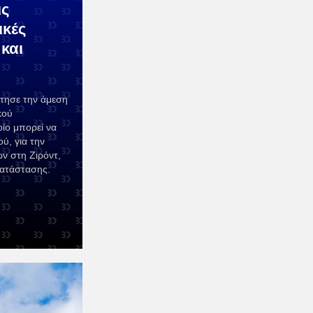
ις
ικές
 και
τησε την άμεση
κού
ίο μπορεί να
ού, για την
ν στη Ζιρόντ,
κατάστασης.