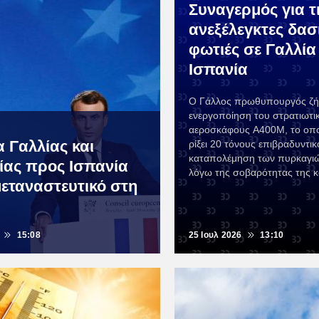
Συναγερμός για τ
ανεξέλεγκτες δασ
φωτιές σε Γαλλία
Ισπανία
Ο Γάλλος πρωθυπουργός ζή
ενεργοποίηση του στρατιωτι
αεροσκάφους A400M, το οπο
α Γαλλίας και
ρίξει 20 τόνους επιβραδυντικ
καταπολέμηση των πυρκαγιώ
ίας προς Ισπανία
λόγω της σοβαρότητας της 
μεταναστευτικό στη
15:08
25 Ιουλ 2026
13:10