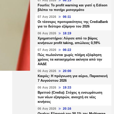
07 Αυγ 2026
06:15
Fourlis: Το profit warning και γιατί η Edison
βλέπει το ποτήρι μισογεμάτο
07 Αυγ 2026
06:11
Οι τέσσερις προτεραιότητες της CrediaBank
για το δεύτερο εξάμηνο του 2026
06 Αυγ 2026
18:19
Χρηματιστήριο: Λύγισε από το βάρος
κινήσεων profit taking, απώλειες 0,59%
07 Αυγ 2026
06:22
Πώς πωλούνται χωρίς πλήρη εξόφληση
χρέους τα κατασχεμένα ακίνητα από την
ΑΑΔΕ
06 Αυγ 2026
20:00
Καιρός: Η πρόγνωση για αύριο, Παρασκευή
7 Αυγούστου 2026
06 Αυγ 2026
19:33
Βρεττού (Credia): Στόχος η ενσωμάτωση
των νέων εξαγορών, ανοιχτή σε νέες
κινήσεις
06 Αυγ 2026
20:16
Qualco: Εξαγορά του 50,1% της Multiverse