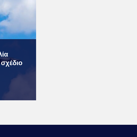
λία
 σχέδιο