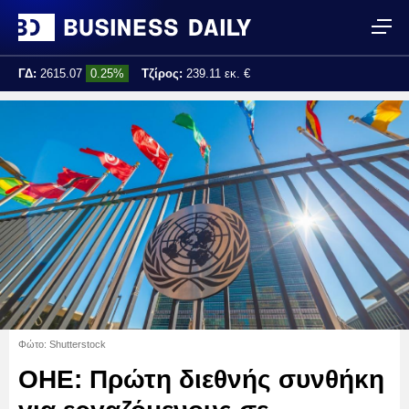
ΓΔ:
2615.07
0.25%
Τζίρος:
239.11 εκ. €
Τελ. ενημέρωση:
17:25:01
Φώτο: Shutterstock
ΟΗΕ: Πρώτη διεθνής συνθήκη