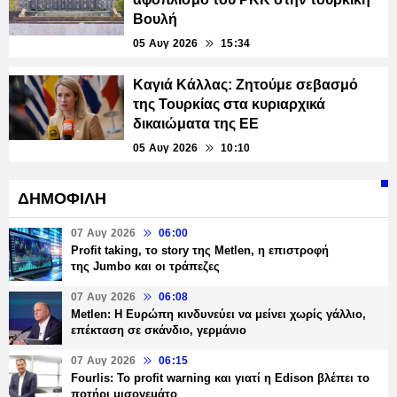
Βουλή
05 Αυγ 2026
15:34
Καγιά Κάλλας: Ζητούμε σεβασμό
της Τουρκίας στα κυριαρχικά
δικαιώματα της ΕΕ
05 Αυγ 2026
10:10
ΔΗΜΟΦΙΛΗ
07 Αυγ 2026
06:00
Profit taking, το story της Metlen, η επιστροφή
της Jumbo και οι τράπεζες
07 Αυγ 2026
06:08
Metlen: Η Ευρώπη κινδυνεύει να μείνει χωρίς γάλλιο,
επέκταση σε σκάνδιο, γερμάνιο
07 Αυγ 2026
06:15
Fourlis: Το profit warning και γιατί η Edison βλέπει το
ποτήρι μισογεμάτο