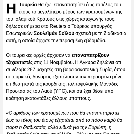
Η
Τουρκία
θα έχει επαναπατρίσει έως το τέλος του
έτους το μεγαλύτερο μέρος των κρατουμένων της
του Ισλαμικού Κράτους στις χώρες καταγωγής τους,
δήλωσε σήμερα στο Reuters ο Τούρκος υπουργός
Εσωτερικών
Σουλεϊμάν Σοϊλού
σχετικά με τη διαδικασία
αυτή, η οποία άρχισε την περασμένη εβδομάδα.
Οι τουρκικές αρχές άρχισαν να
επαναπατρίζουν
τζιχαντιστές
στις 11 Νοεμβρίου. Η Άγκυρα δηλώνει ότι
συνέλαβε 287 μαχητές στη βορειοανατολική Συρία, όπου
οι τουρκικές δυνάμεις εξαπέλυσαν τον περασμένο μήνα
επίθεση κατά της κουρδικής πολιτοφυλακής Μονάδες
Προστασίας του Λαού (YPG), και ότι έχει θέσει υπό
κράτηση εκατοντάδες άλλους υπόπτους.
«Ο αριθμός των κρατουμένων που θα επαναπατριστεί
έως το τέλος του έτους εξαρτάται από το πόσο καιρό θα
πάρει η διαδικασία, αλλά ειδικά για την Ευρώπη, η