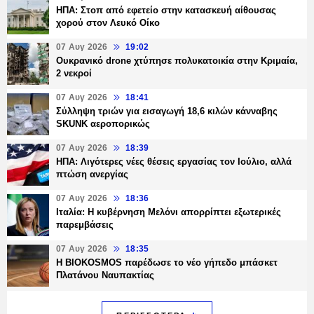
ΗΠΑ: Στοπ από εφετείο στην κατασκευή αίθουσας
χορού στον Λευκό Οίκο
07 Αυγ 2026
19:02
Ουκρανικό drone χτύπησε πολυκατοικία στην Κριμαία,
2 νεκροί
07 Αυγ 2026
18:41
Σύλληψη τριών για εισαγωγή 18,6 κιλών κάνναβης
SKUNK αεροπορικώς
07 Αυγ 2026
18:39
ΗΠΑ: Λιγότερες νέες θέσεις εργασίας τον Ιούλιο, αλλά
πτώση ανεργίας
07 Αυγ 2026
18:36
Ιταλία: Η κυβέρνηση Μελόνι απορρίπτει εξωτερικές
παρεμβάσεις
07 Αυγ 2026
18:35
Η BIOKOSMOS παρέδωσε το νέο γήπεδο μπάσκετ
Πλατάνου Ναυπακτίας