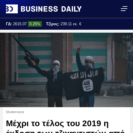
ΓΔ:
2615.07
0.25%
Τζίρος:
239.11 εκ. €
Τελ. ενημέρωση:
17:25:01
Shutterstock
Μέχρι το τέλος του 2019 η