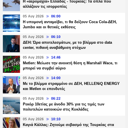
Η «αερομαχία» Ελλάδας - Τουρκίας: Τα όπλα που
αλλάζουν τις ισορροπίες
05 Αυγ 2026
06:00
Η υπομονή ανταμείβει, τι θα δείξουν Coca Cola-ΔΕΗ,
Jumbo και οι θετικές εκθέσεις
05 Αυγ 2026
06:10
ΔΕΗ: Ώρα αποτελεσμάτων, με το βλέμμα στο data
center, πιθανή αναβάθμιση στόχων
05 Αυγ 2026
14:46
Metlen: Μείωσε την ανοικτή θέση η Marshall Wace, τι
μπορεί να συμβεί αύριο
05 Αυγ 2026
14:00
Με το βλέμμα στραμμένο σε ΔΕΗ, HELLENiQ ENERGY
και Metlen οι επενδυτές
05 Αυγ 2026
06:22
Ρεκόρ 10ετίας με άνοδο 30% για τις τιμές των
πολυτελών κατοικιών στις Κυκλάδες
05 Αυγ 2026
10:10
Καγιά Κάλλας: Ζητούμε σεβασμό της Τουρκίας στα