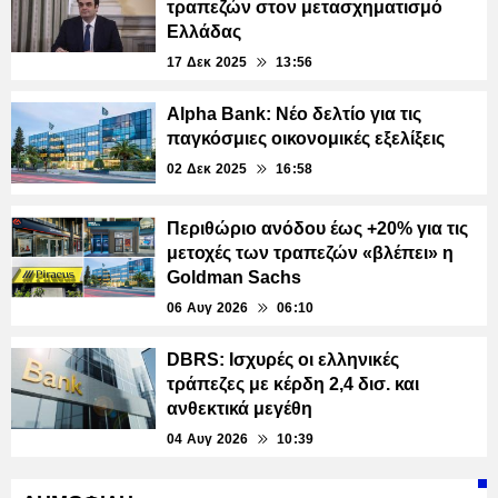
τραπεζών στον μετασχηματισμό
Ελλάδας
17 Δεκ 2025
13:56
Alpha Bank: Νέο δελτίο για τις
παγκόσμιες οικονομικές εξελίξεις
02 Δεκ 2025
16:58
Περιθώριο ανόδου έως +20% για τις
μετοχές των τραπεζών «βλέπει» η
Goldman Sachs
06 Αυγ 2026
06:10
DBRS: Ισχυρές οι ελληνικές
τράπεζες με κέρδη 2,4 δισ. και
ανθεκτικά μεγέθη
04 Αυγ 2026
10:39