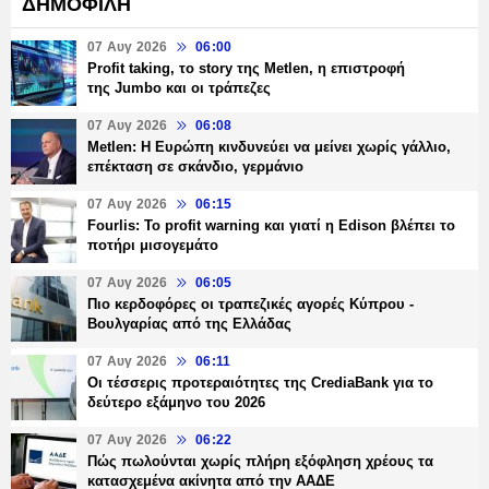
ΔΗΜΟΦΙΛΗ
07 Αυγ 2026
06:00
Profit taking, το story της Metlen, η επιστροφή
της Jumbo και οι τράπεζες
07 Αυγ 2026
06:08
Metlen: Η Ευρώπη κινδυνεύει να μείνει χωρίς γάλλιο,
επέκταση σε σκάνδιο, γερμάνιο
07 Αυγ 2026
06:15
Fourlis: Το profit warning και γιατί η Edison βλέπει το
ποτήρι μισογεμάτο
07 Αυγ 2026
06:05
Πιο κερδοφόρες οι τραπεζικές αγορές Κύπρου -
Βουλγαρίας από της Ελλάδας
07 Αυγ 2026
06:11
Οι τέσσερις προτεραιότητες της CrediaBank για το
δεύτερο εξάμηνο του 2026
07 Αυγ 2026
06:22
Πώς πωλούνται χωρίς πλήρη εξόφληση χρέους τα
κατασχεμένα ακίνητα από την ΑΑΔΕ