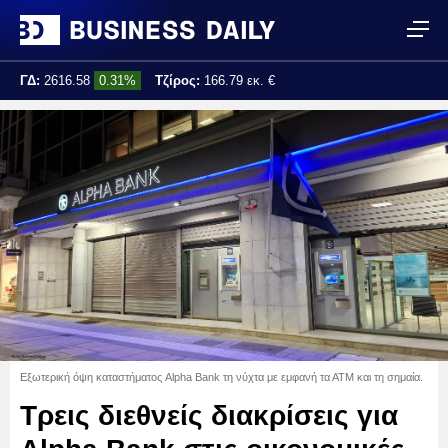
ΓΔ:
2616.58
0.31%
Τζίρος:
166.79 εκ. €
Τελ. ενημέρωση:
16:38:35
Εξωτερική όψη καταστήματος Alpha Bank τη νύχτα με εμφανή τα ΑΤΜ και τη σημαία.
Τρεις διεθνείς διακρίσεις για