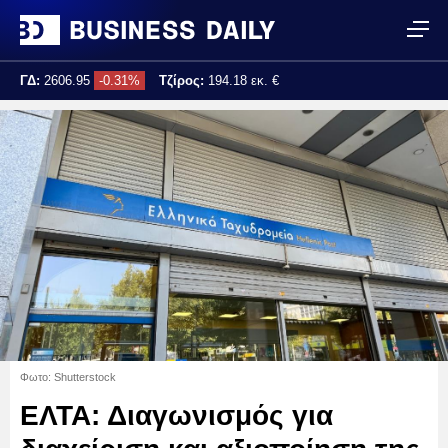
ΓΔ:
2606.95
-0.31%
Τζίρος:
194.18 εκ. €
Τελ. ενημέρωση:
17:25:00
Φωτο: Shutterstock
ΕΛΤΑ: Διαγωνισμός για