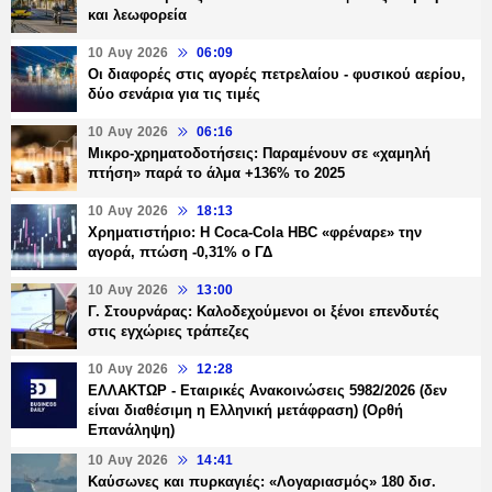
και λεωφορεία
10 Αυγ 2026
06:09
Οι διαφορές στις αγορές πετρελαίου - φυσικού αερίου,
δύο σενάρια για τις τιμές
10 Αυγ 2026
06:16
Μικρο-χρηματοδοτήσεις: Παραμένουν σε «χαμηλή
πτήση» παρά το άλμα +136% το 2025
10 Αυγ 2026
18:13
Χρηματιστήριο: Η Coca-Cola ΗBC «φρέναρε» την
αγορά, πτώση -0,31% ο ΓΔ
10 Αυγ 2026
13:00
Γ. Στουρνάρας: Καλοδεχούμενοι οι ξένοι επενδυτές
στις εγχώριες τράπεζες
10 Αυγ 2026
12:28
ΕΛΛΑΚΤΩΡ - Εταιρικές Ανακοινώσεις 5982/2026 (δεν
είναι διαθέσιμη η Ελληνική μετάφραση) (Ορθή
Επανάληψη)
10 Αυγ 2026
14:41
Καύσωνες και πυρκαγιές: «Λογαριασμός» 180 δισ.