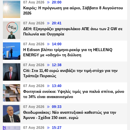
07 Αυγ 2026
20:00
Καιρός: Η πρόγνωση για αύριο, Σάββατο 8 Αυγούστου
2026
07 Αυγ 2026
20:41
ΔΕΗ: Εξαγοράζει χαρτοφυλάκιο ΑΠΕ άνω των 2 GW σε
Πολωνία και Ουγγαρία
07 Αυγ 2026
14:00
Η Edison βλέπει τρίμηνο-ρεκόρ για τη HELLENiQ
ENERGY με «οδηγό» τη διύλιση
07 Αυγ 2026
12:38
Citi: Στα 11,40 ευρώ ανεβάζει την τιμή-στόχο για την
Τράπεζα Πειραιώς
07 Αυγ 2026
13:40
Φοιτητικά ενοίκια: Υψηλές τιμές για παλιά σπίτια, μόνο
το 34% είναι ανακαινισμένο
07 Αυγ 2026
09:33
Θεοδωρικάκος: Νέο αναπτυξιακό καθεστώς για την
Άμυνα - Σχέδια 150 εκατ. ευρώ
07 Αυγ 2026
15:27