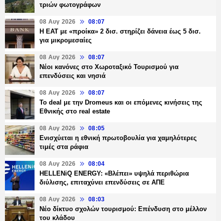
τριών φωτογράφων
08 Αυγ 2026
08:07
Η ΕΑΤ με «προίκα» 2 δισ. στηρίζει δάνεια έως 5 δισ.
για μικρομεσαίες
08 Αυγ 2026
08:07
Νέοι κανόνες στο Χωροταξικό Τουρισμού για
επενδύσεις και νησιά
08 Αυγ 2026
08:07
Το deal με την Dromeus και οι επόμενες κινήσεις της
Εθνικής στο real estate
08 Αυγ 2026
08:05
Ενισχύεται η εθνική πρωτοβουλία για χαμηλότερες
τιμές στα ράφια
08 Αυγ 2026
08:04
HELLENiQ ENERGY: «Βλέπει» υψηλά περιθώρια
διύλισης, επιταχύνει επενδύσεις σε ΑΠΕ
08 Αυγ 2026
08:03
Νέο δίκτυο σχολών τουρισμού: Επένδυση στο μέλλον
του κλάδου