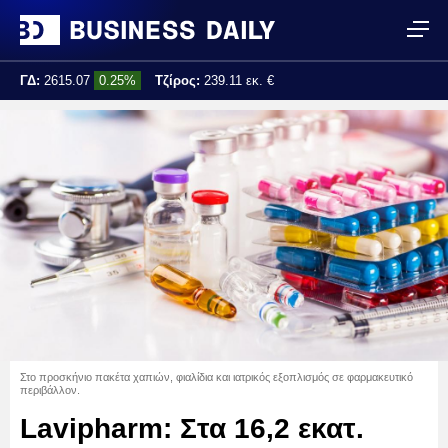
ΓΔ:
2615.07
0.25%
Τζίρος:
239.11 εκ. €
Τελ. ενημέρωση:
17:25:01
Στο προσκήνιο πακέτα χαπιών, φιαλίδια και ιατρικός εξοπλισμός σε φαρμακευτικό
περιβάλλον.
Lavipharm: Στα 16,2 εκατ.