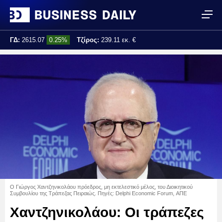
ΓΔ:
2615.07
0.25%
Τζίρος:
239.11 εκ. €
Τελ. ενημέρωση:
17:25:01
Ο Γιώργος Χαντζηνικολάου πρόεδρος, μη εκτελεστικό μέλος, του Διοικητικού
Συμβουλίου της Τράπεζας Πειραιώς. Πηγές: Delphi Economic Forum, ΑΠΕ
Χαντζηνικολάου: Οι τράπεζες