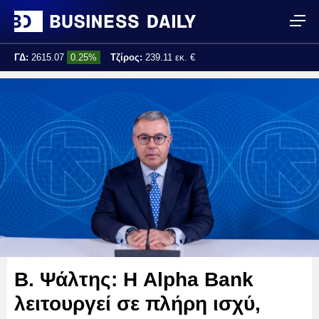
ΓΔ:
2615.07
0.25%
Τζίρος:
239.11 εκ. €
Τελ. ενημέρωση:
17:25:01
Β. Ψάλτης: Η Alpha Bank
λειτουργεί σε πλήρη ισχύ,