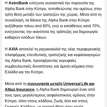
Η
AstroBank
ενίσχυσε ουσιαστικά την παρουσία της
Alpha Bank στην Κύπρο, τοποθετώντας την αμέσως στην
τρίτη θέση μεταξύ των τραπεζών της χώρας. Μέσα από τη
συναλλαγή, τα δάνεια της Alpha Bank στην Κύπρο
αυξήθηκαν πάνω από 60%, ενώ οι καταθέσεις κατά 70%,
ενισχύοντας την ικανότητα της τράπεζας για δημιουργία
καθαρών εσόδων τόκων.
Η
AXIA
αποτελεί τη ραχοκοκαλιά της νέας περιφερειακής
πλατφόρμας επενδυτικής τραπεζικής και κεφαλαιαγορών
της Alpha Bank, προσφέροντας κορυφαίες
συμβουλευτικές δυνατότητες και άμεση κλίμακα στην
Ελλάδα και την Κύπρο.
Μέσα από τη
συνεργασία μεταξύ Universal Life και
Altius Insurance
, η Alpha Bank δημιουργεί έναν από
τους τρεις μεγαλύτερους ασφαλιστικούς ομίλους στην
Κύπρο, τόσο στους κλάδους Ζωής όσο και στους
Γενικούς Κλάδους, με ηγετική θέση στον τομέα