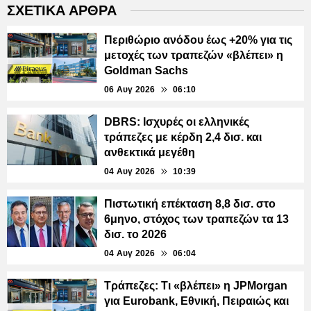
ΣΧΕΤΙΚΑ ΑΡΘΡΑ
Περιθώριο ανόδου έως +20% για τις
μετοχές των τραπεζών «βλέπει» η
Goldman Sachs
06 Αυγ 2026
06:10
DBRS: Ισχυρές οι ελληνικές
τράπεζες με κέρδη 2,4 δισ. και
ανθεκτικά μεγέθη
04 Αυγ 2026
10:39
Πιστωτική επέκταση 8,8 δισ. στο
6μηνο, στόχος των τραπεζών τα 13
δισ. το 2026
04 Αυγ 2026
06:04
Τράπεζες: Τι «βλέπει» η JPMorgan
για Eurobank, Εθνική, Πειραιώς και