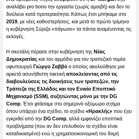
αναλάβει pro bono την εργασία (χωρίς αμοιβή) και δεν το
δούλευε κατά προτεραιότητα. Κάπως έτσι μπήκαμε στο
2019
, με νέες καθυστερήσεις, και μετά το πρώτο τρίμηνο
η κυβέρνηση Σύριζα «πάγωσε» τα πάντα αναμένοντας τις
εκλογές.
Η σκυτάλη πέρασε στην κυβέρνηση της
Νέας
Δημοκρατίας
και τον αρμόδιο για τον τραπεζικό τομέα
υφυπουργό
Γιώργο Ζαββό
ο οποίος ακολούθησε μια
αρκετά ασυνήθιστη τακτική
αποκλείοντας από τις
διαβουλεύσεις τις διοικήσεις των τραπεζών, την
Τράπεζα της Ελλάδος και τον Ενιαίο Εποπτικό
Μηχανισμό (SSM), συζητώντας μόνο με την DG
Comp
. Έτσι φτάσαμε στο σημερινό οξύμωρο σχήμα
όπου υπάρχει ένα σχέδιο, το σχέδιο
«Ηρακλής»
που έχει
εγκριθεί από την
DG Comp
, αλλά εμφανίζει εποπτικά
προβλήματα (που αν δεν επιλυθούν το σχέδιο είναι
καταδικασμένο) ενώ η χρηματοοικονομική του δομή