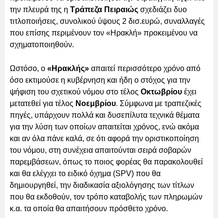
την πλευρά της η
Τράπεζα Πειραιώς
σχεδιάζει δυο
τιτλοποιήσεις, συνολικού ύψους 2 δισ.ευρώ, συναλλαγές
που επίσης περιμένουν τον «Ηρακλή» προκειμένου να
σχηματοποιηθούν.
Ωστόσο, ο
«Ηρακλής»
απαιτεί περισσότερο χρόνο από
όσο εκτιμούσε η κυβέρνηση και ήδη ο στόχος για την
ψήφιση του σχετικού νόμου στο τέλος
Οκτωβρίου
έχει
μετατεθεί για τέλος
Νοεμβρίου
. Σύμφωνα με τραπεζικές
πηγές, υπάρχουν πολλά και δυσεπίλυτα τεχνικά θέματα
για την λύση των οποίων απαιτείται χρόνος, ενώ ακόμα
και αν όλα πάνε καλά, σε ότι αφορά την οριστικοποίηση
του νόμου, στη συνέχεια απαιτούνται σειρά σοβαρών
παρεμβάσεων, όπως το ποιος φορέας θα παρακολουθεί
και θα ελέγχει το ειδικό όχημα (SPV) που θα
δημιουργηθεί, την διαδικασία αξιολόγησης των τίτλων
που θα εκδοθούν, τον τρόπο καταβολής των πληρωμών
κ.α. τα οποία θα απαιτήσουν πρόσθετο χρόνο.