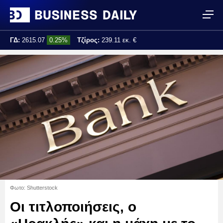
ΓΔ:
2615.07
0.25%
Τζίρος:
239.11 εκ. €
Τελ. ενημέρωση:
17:25:01
Φωτο: Shutterstock
Οι τιτλοποιήσεις, ο