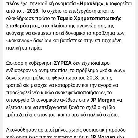
πλέον έχει την κωδική ονομασία
«Ηρακλής»
, κυοφορείται
από το…
2016
. Το σχέδιο το επεξεργάστηκε και το
ολοκλήρωσε πρώτο το
Ταμείο Χρηματοπιστωτικής
Σταθερότητας
, στο πλαίσιο της αναγνώρισης της
ανάγκης να αντιμετωπιστεί δυναμικά το πρόβλημα των
«κόκκινων» δανείων και βασίστηκε στην επιτυχημένη
ιταλική εμπειρία.
Ωστόσο η κυβέρνηση
ΣΥΡΙΖΑ
δεν είχε ιδιαίτερο
ενδιαφέρον να αντιμετωπίσει το πρόβλημα «κόκκινων»
δανείων και μόλις το φθινόπωρο του 2018, με τις
τραπεζικές μετοχές να καταρρέουν και την αγορά να
προεξοφλεί νέο κύκλο ανακεφαλαιοποιήσεων, το
υπουργείο Οικονομικών ανέθεσε στην
JP Morgan
να
εξετάσει και να επεξεργαστεί ξανά το σχέδιο -η ίδια
τράπεζα είχε εκπονήσει και το αρχικό ιταλικό σχέδιο.
Ακολούθησαν αρκετοί μήνες χωρίς ουσιαστική πρόοδο
ενώ ορισμένες πηγές αναφέρουν ότι η
JP Morgan
είχε