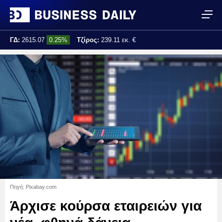
ΓΔ:
2615.07
0.25%
Τζίρος:
239.11 εκ. €
Τελ. ενημέρωση:
17:25:01
Πηγή: Pixabay.com
Άρχισε κούρσα εταιρειών για