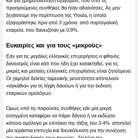
και για χρηματοδότηση εξαγορών, που υπό τις
προηγούμενες συνθήκες θα ήταν αδιανόητες. Ας μην
ξεχάσουμε την περίπτωση της Yioula, η οποία
εξαγοράστηκε πριν από 3 χρόνια από πορτογαλική
εταιρεία, που δανειζόταν με 0,9%.
Ευκαιρίες και για τους «μικρούς»
Εάν για τις μεγάλες ελληνικές επιχειρήσεις ο φθηνός
δανεισμός είναι κάτι που ήδη έχει κατακτηθεί, για τις
μικρές και μεσαίες ελληνικές επιχειρήσεις είναι ζητούμενο.
Οι χαμηλοί δείκτες ταμειακής ρευστότητα αποτελούν
«αγκάθια» για τη λήψη δανείων ή για την έκδοση
εταιρικών ομολόγων.
Όμως υπό τις παρούσες συνθήκες εάν μία μικρή
εισηγμένη καταφέρει να πάρει δάνειο ή να εκδώσει
κάποιο ομόλογο με επιτόκιο της τάξης του 3-4% αποτελεί
μία τεράστια επιτυχία και διευκόλυνση για την συνέχιση
της αναπτυξιακής τους πορείας. Στελέχη της