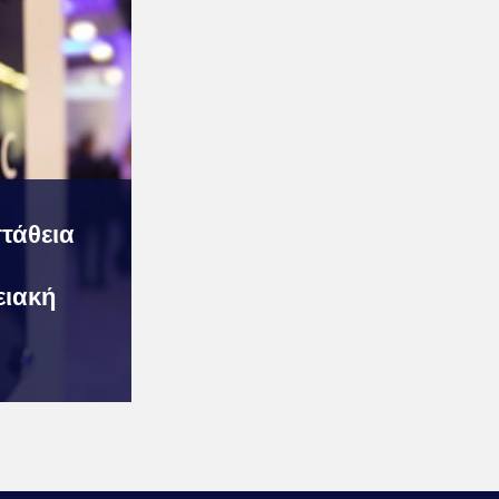
τάθεια
ειακή