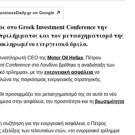
usinessDaily.gr on
Google
 στο Greek Investment Conference την
 τριλήμματος και τον μετασχηματισμό της
ολοκληρωμένο ενεργειακό όμιλο.
υ Αναπληρωτή CEO της
Motor Oil Hellas
, Πέτρου
nt Conference
στο Λονδίνο βρέθηκε η αναδιάταξη των
κό τρίλημμα», με την
ενεργειακή ασφάλεια
να
λώνα της παγκόσμιας ενεργειακής στρατηγικής.
il προσαρμόζει τον μετασχηματισμό της σε αυτό το νέο
μεσα στην ασφάλεια, την προσιτότητα και τη
βιωσιμότητα
 συζήτηση για την ενεργειακή ασφάλεια, ο Πέτρος
εξελίξεις των τελευταίων ετών,
«το ενεργειακό τρίλημμα