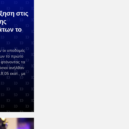
ξηση στις
ης
άτων το
ν οι υποδομές
των το πρώτο
 φτάνοντας τα
όσιοι ανήλθαν
18,05 εκατ., με