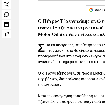
Add B
Ο Πέτρος Τζαννετάκης ανέλυσε
αναδιάταξη του ενεργειακού
Motor Oil σε έναν ευέλικτο, 
Σ
το επίκεντρο της τοποθέτησης το
Τζαννετάκη, στο 4ο
Greek Investme
προτεραιοτήτων στο λεγόμενο «ενεργεια
αναδεικνύεται σήμερα στον κορυφαίο πυ
Ο κ. Τζαννετάκης ανέλυσε πώς η Motor O
περιβάλλον, διατηρώντας ισορροπία ανά
της ενέργειας.
Κατά την εισαγωγική τοποθέτησή του στη
Τζαννετάκης υπογράμμισε πως, παρά τις 