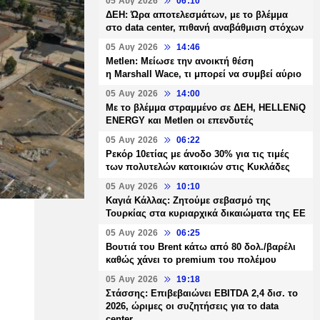
05 Αυγ 2026
06:10
ΔΕΗ: Ώρα αποτελεσμάτων, με το βλέμμα
στο data center, πιθανή αναβάθμιση στόχων
05 Αυγ 2026
14:46
Metlen: Μείωσε την ανοικτή θέση
η Marshall Wace, τι μπορεί να συμβεί αύριο
05 Αυγ 2026
14:00
Με το βλέμμα στραμμένο σε ΔΕΗ, HELLENiQ
ENERGY και Metlen οι επενδυτές
05 Αυγ 2026
06:22
Ρεκόρ 10ετίας με άνοδο 30% για τις τιμές
των πολυτελών κατοικιών στις Κυκλάδες
05 Αυγ 2026
10:10
Καγιά Κάλλας: Ζητούμε σεβασμό της
Τουρκίας στα κυριαρχικά δικαιώματα της ΕΕ
05 Αυγ 2026
06:25
Βουτιά του Brent κάτω από 80 δολ./βαρέλι
καθώς χάνει το premium του πολέμου
05 Αυγ 2026
19:18
Στάσσης: Επιβεβαιώνει EBITDA 2,4 δισ. το
2026, ώριμες οι συζητήσεις για το data
center