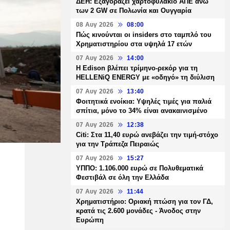
ΔΕΗ: Εξαγοράζει χαρτοφυλάκιο ΑΠΕ άνω
των 2 GW σε Πολωνία και Ουγγαρία
08 Αυγ 2026
08:00
Πώς κινούνται οι insiders στο ταμπλό του
Χρηματιστηρίου στα υψηλά 17 ετών
07 Αυγ 2026
14:00
Η Edison βλέπει τρίμηνο-ρεκόρ για τη
HELLENiQ ENERGY με «οδηγό» τη διύλιση
07 Αυγ 2026
13:40
Φοιτητικά ενοίκια: Υψηλές τιμές για παλιά
σπίτια, μόνο το 34% είναι ανακαινισμένο
07 Αυγ 2026
12:38
Citi: Στα 11,40 ευρώ ανεβάζει την τιμή-στόχο
για την Τράπεζα Πειραιώς
07 Αυγ 2026
15:27
ΥΠΠΟ: 1.106.000 ευρώ σε Πολυθεματικά
Φεστιβάλ σε όλη την Ελλάδα
07 Αυγ 2026
11:44
Χρηματιστήριο: Οριακή πτώση για τον ΓΔ,
κρατά τις 2.600 μονάδες - Άνοδος στην
Ευρώπη