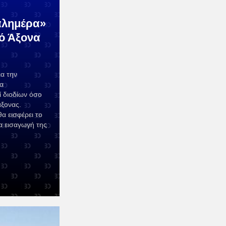
καλημέρα»
ό Άξονα
α την
α
ί διοδίων όσο
άξονας.
α εισφέρει το
α εισαγωγή της