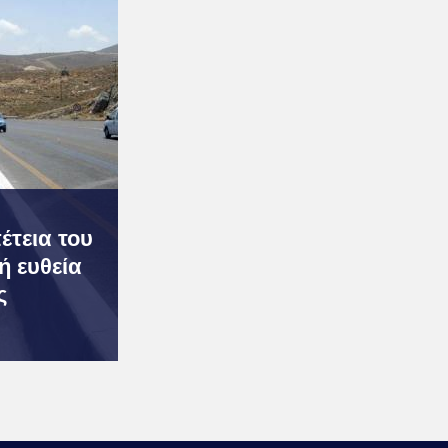
έτεια του
ή ευθεία
ς