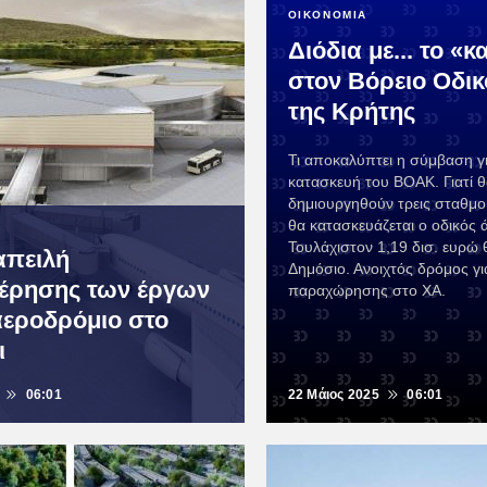
ΟΙΚΟΝΟΜΙΑ
Διόδια με... το «
στον Βόρειο Οδικ
της Κρήτης
Τι αποκαλύπτει η σύμβαση γι
κατασκευή του ΒΟΑΚ. Γιατί θ
δημιουργηθούν τρεις σταθμο
θα κατασκευάζεται ο οδικός 
Τουλάχιστον 1,19 δισ. ευρώ θ
απειλή
Δημόσιο. Ανοιχτός δρόμος γι
έρησης των έργων
παραχώρησης στο ΧΑ.
 αεροδρόμιο στο
ι
06:01
22 Μάιος 2025
06:01