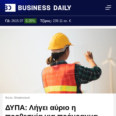
ΓΔ:
2615.07
0.25%
Τζίρος:
239.11 εκ. €
Τελ. ενημέρωση:
17:25:01
Φώτο: Shutterstock
ΔΥΠΑ: Λήγει αύριο η