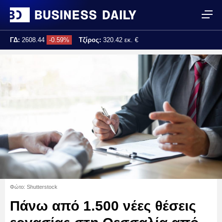
ΓΔ:
2608.44
-0.59%
Τζίρος:
320.42 εκ. €
Τελ. ενημέρωση:
17:25:02
Φώτο: Shutterstock
Πάνω από 1.500 νέες θέσεις