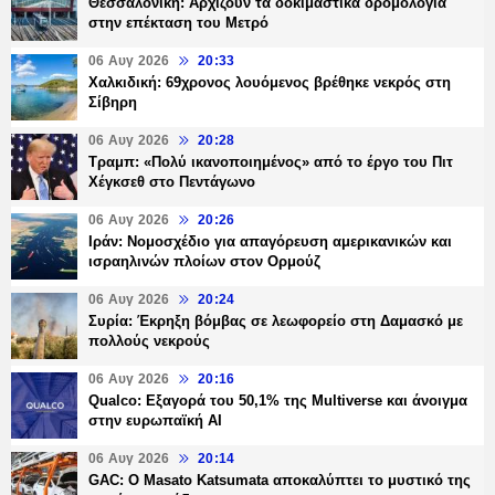
Θεσσαλονίκη: Αρχίζουν τα δοκιμαστικά δρομολόγια
στην επέκταση του Μετρό
06 Αυγ 2026
20:33
Χαλκιδική: 69χρονος λουόμενος βρέθηκε νεκρός στη
Σίβηρη
06 Αυγ 2026
20:28
Τραμπ: «Πολύ ικανοποιημένος» από το έργο του Πιτ
Χέγκσεθ στο Πεντάγωνο
06 Αυγ 2026
20:26
Ιράν: Νομοσχέδιο για απαγόρευση αμερικανικών και
ισραηλινών πλοίων στον Ορμούζ
06 Αυγ 2026
20:24
Συρία: Έκρηξη βόμβας σε λεωφορείο στη Δαμασκό με
πολλούς νεκρούς
06 Αυγ 2026
20:16
Qualco: Εξαγορά του 50,1% της Multiverse και άνοιγμα
στην ευρωπαϊκή AI
06 Αυγ 2026
20:14
GAC: Ο Masato Katsumata αποκαλύπτει το μυστικό της