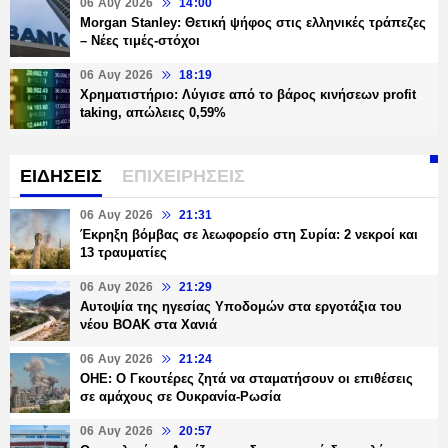
06 Αυγ 2026
14:00
Morgan Stanley: Θετική ψήφος στις ελληνικές τράπεζες
– Νέες τιμές-στόχοι
06 Αυγ 2026
18:19
Χρηματιστήριο: Λύγισε από το βάρος κινήσεων profit
taking, απώλειες 0,59%
ΕΙΔΗΣΕΙΣ
ΕΠΙΧΕΙΡΗΣΕΙΣ
06 Αυγ 2026
21:31
Έκρηξη βόμβας σε λεωφορείο στη Συρία: 2 νεκροί και
13 τραυματίες
06 Αυγ 2026
21:29
Αυτοψία της ηγεσίας Υποδομών στα εργοτάξια του
νέου ΒΟΑΚ στα Χανιά
06 Αυγ 2026
21:24
ΟΗΕ: Ο Γκουτέρες ζητά να σταματήσουν οι επιθέσεις
σε αμάχους σε Ουκρανία-Ρωσία
06 Αυγ 2026
20:57