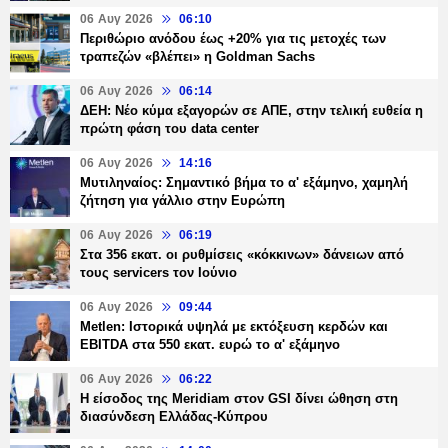
06 Αυγ 2026
06:10
Περιθώριο ανόδου έως +20% για τις μετοχές των
τραπεζών «βλέπει» η Goldman Sachs
06 Αυγ 2026
06:14
ΔΕΗ: Νέο κύμα εξαγορών σε ΑΠΕ, στην τελική ευθεία η
πρώτη φάση του data center
06 Αυγ 2026
14:16
Μυτιληναίος: Σημαντικό βήμα το α' εξάμηνο, χαμηλή
ζήτηση για γάλλιο στην Ευρώπη
06 Αυγ 2026
06:19
Στα 356 εκατ. οι ρυθμίσεις «κόκκινων» δάνειων από
τους servicers τον Ιούνιο
06 Αυγ 2026
09:44
Metlen: Ιστορικά υψηλά με εκτόξευση κερδών και
EBITDA στα 550 εκατ. ευρώ το α' εξάμηνο
06 Αυγ 2026
06:22
Η είσοδος της Meridiam στον GSI δίνει ώθηση στη
διασύνδεση Ελλάδας-Κύπρου