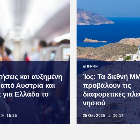
ΔΙΕΘΝΗ
τήσεις και αυξημένη
Ίος: Τα διεθνή Μ
 από Αυστρία και
προβάλουν τις
α για Ελλάδα το
διαφορετικές πλε
νησιού
15:25
25 Οκτ 2025
10:17