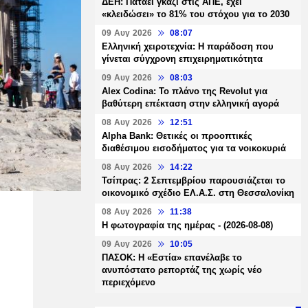
ΔΕΗ: Πατάει γκάζι στις ΑΠΕ, έχει
«κλειδώσει» το 81% του στόχου για το 2030
09 Αυγ 2026
08:07
Ελληνική χειροτεχνία: Η παράδοση που
γίνεται σύγχρονη επιχειρηματικότητα
09 Αυγ 2026
08:03
Alex Codina: Το πλάνο της Revolut για
βαθύτερη επέκταση στην ελληνική αγορά
08 Αυγ 2026
12:51
Alpha Bank: Θετικές οι προοπτικές
διαθέσιμου εισοδήματος για τα νοικοκυριά
08 Αυγ 2026
14:22
Τσίπρας: 2 Σεπτεμβρίου παρουσιάζεται το
οικονομικό σχέδιο ΕΛ.Α.Σ. στη Θεσσαλονίκη
08 Αυγ 2026
11:38
Η φωτογραφία της ημέρας - (2026-08-08)
09 Αυγ 2026
10:05
ΠΑΣΟΚ: Η «Εστία» επανέλαβε το
ανυπόστατο ρεπορτάζ της χωρίς νέο
περιεχόμενο