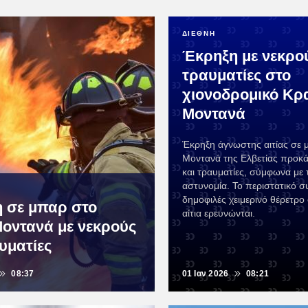
ΔΙΕΘΝΗ
Έκρηξη με νεκρού
τραυματίες στο
χιονοδρομικό Κρ
Μοντανά
Έκρηξη άγνωστης αιτίας σε 
Μοντανά της Ελβετίας προκά
και τραυματίες, σύμφωνα με 
αστυνομία. Το περιστατικό σ
δημοφιλές χειμερινό θέρετρο 
 σε μπαρ στο
αίτια ερευνώνται.
οντανά με νεκρούς
υματίες
08:37
01 Ιαν 2026
08:21