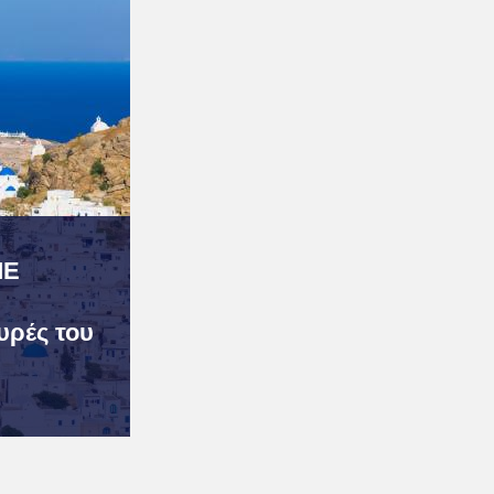
ΜΕ
υρές του