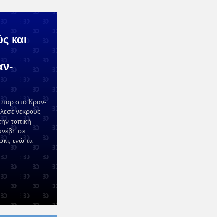
ς και
αν-
μπαρ στο Κραν-
λεσε νεκρούς
την τοπική
υνέβη σε
σκι, ενώ τα