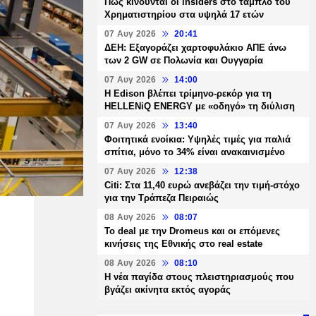
Πώς κινούνται οι insiders στο ταμπλό του
Χρηματιστηρίου στα υψηλά 17 ετών
07 Αυγ 2026
20:41
ΔΕΗ: Εξαγοράζει χαρτοφυλάκιο ΑΠΕ άνω
των 2 GW σε Πολωνία και Ουγγαρία
07 Αυγ 2026
14:00
Η Edison βλέπει τρίμηνο-ρεκόρ για τη
HELLENiQ ENERGY με «οδηγό» τη διύλιση
07 Αυγ 2026
13:40
Φοιτητικά ενοίκια: Υψηλές τιμές για παλιά
σπίτια, μόνο το 34% είναι ανακαινισμένο
07 Αυγ 2026
12:38
Citi: Στα 11,40 ευρώ ανεβάζει την τιμή-στόχο
για την Τράπεζα Πειραιώς
08 Αυγ 2026
08:07
Το deal με την Dromeus και οι επόμενες
κινήσεις της Εθνικής στο real estate
08 Αυγ 2026
08:10
Η νέα παγίδα στους πλειστηριασμούς που
βγάζει ακίνητα εκτός αγοράς