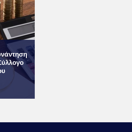
υνάντηση
 Σύλλογο
ου