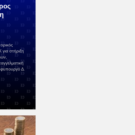
ρος
ξη
πορικός
 για στήριξη
εων,
παγγελματική
υφυπουργό Δ.