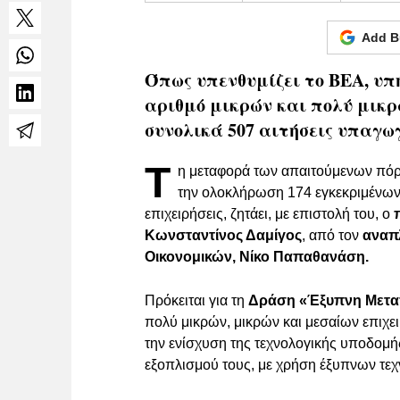
Add B
Όπως υπενθυμίζει το ΒΕΑ, υπ
αριθμό μικρών και πολύ μικρ
συνολικά 507 αιτήσεις υπαγωγ
Τ
η μεταφορά των απαιτούμενων πόρ
την ολοκλήρωση 174 εγκεκριμένων 
επιχειρήσεις, ζητάει, με επιστολή του, ο
Κωνσταντίνος Δαμίγος
, από τον
αναπλ
Οικονομικών, Νίκο Παπαθανάση.
Πρόκειται για τη
Δράση «Έξυπνη Μετα
πολύ μικρών, μικρών και μεσαίων επιχε
την ενίσχυση της τεχνολογικής υποδομή
εξοπλισμού τους, με χρήση έξυπνων τεχ