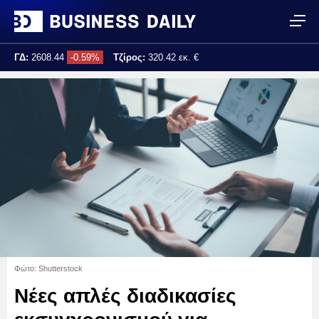
ΓΔ:
2608.44
-0.59%
Τζίρος:
320.42 εκ. €
Τελ. ενημέρωση:
17:25:02
Φώτο: Shutterstock
Νέες απλές διαδικασίες