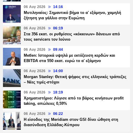
06 Αυγ 2026
14:16
Μυτιληναίος: Σημαντικό βήμα το α' εξάμηνο, χαμηλή
ζήτηση για γάλλιο στην Ευρώπη
06 Αυγ 2026
06:19
Στα 356 εκατ. οι ρυθμίσεις «κόκκινων» δάνειων από
τους servicers τον Ιούνιο
06 Αυγ 2026
09:44
Metlen: Ιστορικά υψηλά με εκτόξευση κερδών και
EBITDA στα 550 εκατ. ευρώ το α' εξάμηνο
06 Αυγ 2026
14:00
Morgan Stanley: Θετική ψήφος στις ελληνικές τράπεζες
– Νέες τιμές-στόχοι
06 Αυγ 2026
18:19
Χρηματιστήριο: Λύγισε από το βάρος κινήσεων profit
taking, απώλειες 0,59%
06 Αυγ 2026
06:22
Η είσοδος της Meridiam στον GSI δίνει ώθηση στη
διασύνδεση Ελλάδας-Κύπρου