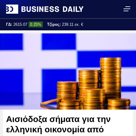
ΓΔ:
2615.07
0.25%
Τζίρος:
239.11 εκ. €
Τελ. ενημέρωση:
17:25:01
Αισιόδοξα σήματα για την
ελληνική οικονομία από