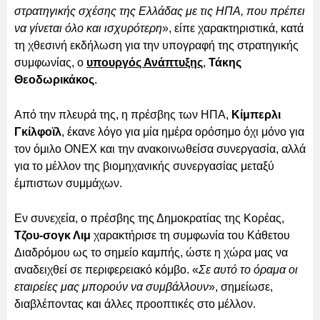
στρατηγικής σχέσης της Ελλάδας με τις ΗΠΑ, που πρέπει
να γίνεται όλο και ισχυρότερη
», είπε χαρακτηριστικά, κατά
τη χθεσινή εκδήλωση για την υπογραφή της στρατηγικής
συμφωνίας, ο
υπουργός Ανάπτυξης
,
Τάκης
Θεοδωρικάκος
.
Από την πλευρά της, η πρέσβης των ΗΠΑ,
Κίμπερλι
Γκίλφοϊλ
, έκανε λόγο για μία ημέρα ορόσημο όχι μόνο για
τον όμιλο ONEX και την ανακοινωθείσα συνεργασία, αλλά
για το μέλλον της βιομηχανικής συνεργασίας μεταξύ
έμπιστων συμμάχων.
Εν συνεχεία, ο πρέσβης της Δημοκρατίας της Κορέας,
Τζου-σογκ Λιμ
χαρακτήρισε τη συμφωνία του Κάθετου
Διαδρόμου ως το σημείο καμπής, ώστε η χώρα μας να
αναδειχθεί σε περιφερειακό κόμβο. «
Σε αυτό το όραμα οι
εταιρείες μας μπορούν να συμβάλλουν
», σημείωσε,
διαβλέποντας και άλλες προοπτικές στο μέλλον.