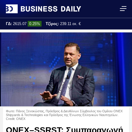
ΓΔ:
2615.07
0.25%
Τζίρος:
239.11 εκ. €
Τελ. ενημέρωση:
17:25:01
Φωτο: Πάνος Ξενοκώστας, Πρόεδρος & Διευθύνων Σύμβουλος του Ομίλου ONEX
Shipyards & Technologies και Πρόεδρος της Ένωσης Ελληνικών Ναυπηγείων.
Credit: ONEX
ONEX–SSRST: Συμπαραγωγή