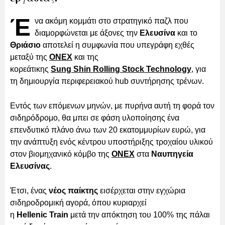
Έ
να ακόμη κομμάτι στο στρατηγικό παζλ που
διαμορφώνεται με άξονες την
Ελευσίνα
και το
Θριάσιο
αποτελεί η συμφωνία που υπεγράφη εχθές
μεταξύ της
ONEX
και της
κορεάτικης
Sung Shin Rolling Stock Technology
, για
τη δημιουργία περιφερειακού hub συντήρησης τρένων.
Εντός των επόμενων μηνών, με πυρήνα αυτή τη φορά τον
σιδηρόδρομο, θα μπει σε φάση υλοποίησης ένα
επενδυτικό πλάνο άνω των 20 εκατομμυρίων ευρώ, για
την ανάπτυξη ενός κέντρου υποστήριξης τροχαίου υλικού
στον βιομηχανικό κόμβο της
ONEX
στα
Ναυπηγεία
Ελευσίνας
.
Έτσι, ένας
νέος παίκτης
εισέρχεται στην εγχώρια
σιδηροδρομική αγορά, όπου κυριαρχεί
η
Hellenic Train
μετά την απόκτηση του 100% της πάλαι