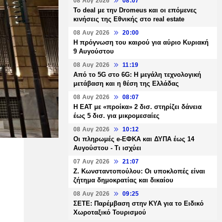
08 Αυγ 2026
08:07
Το deal με την Dromeus και οι επόμενες
κινήσεις της Εθνικής στο real estate
08 Αυγ 2026
20:00
Η πρόγνωση του καιρού για αύριο Κυριακή
9 Αυγούστου
08 Αυγ 2026
11:19
Από το 5G στο 6G: Η μεγάλη τεχνολογική
μετάβαση και η θέση της Ελλάδας
08 Αυγ 2026
08:07
Η ΕΑΤ με «προίκα» 2 δισ. στηρίζει δάνεια
έως 5 δισ. για μικρομεσαίες
08 Αυγ 2026
10:12
Οι πληρωμές e-ΕΦΚΑ και ΔΥΠΑ έως 14
Αυγούστου - Τι ισχύει
07 Αυγ 2026
21:07
Ζ. Κωνσταντοπούλου: Οι υποκλοπές είναι
ζήτημα δημοκρατίας και δικαίου
08 Αυγ 2026
09:25
ΣΕΤΕ: Παρέμβαση στην ΚΥΑ για το Ειδικό
Χωροταξικό Τουρισμού