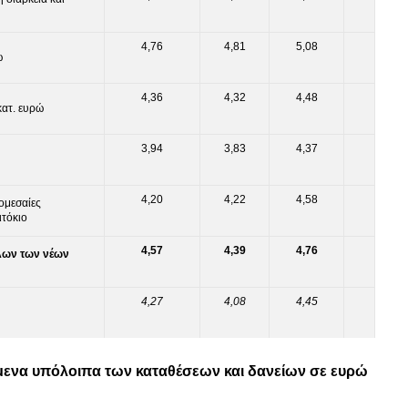
4,76
4,81
5,08
ώ
4,36
4,32
4,48
κατ. ευρώ
3,94
3,83
4,37
4,20
4,22
4,58
ομεσαίες
ιτόκιο
4,57
4,39
4,76
όλων των νέων
4,27
4,08
4,45
άμενα υπόλοιπα των καταθέσεων και δανείων σε ευρώ