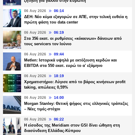
ζήτηση για γάλλιο στην Ευρώπη
06 Αυγ 2026
06:14
ΔΕΗ: Νέο κύμα εξαγορών σε ΑΠΕ, στην τελική ευθεία η
πρώτη φάση του data center
06 Αυγ 2026
06:19
Στα 356 εκατ. οι ρυθμίσεις «κόκκινων» δάνειων από
τους servicers τον Ιούνιο
06 Αυγ 2026
09:44
Metlen: Ιστορικά υψηλά με εκτόξευση κερδών και
EBITDA στα 550 εκατ. ευρώ το α' εξάμηνο
06 Αυγ 2026
18:19
Χρηματιστήριο: Λύγισε από το βάρος κινήσεων profit
taking, απώλειες 0,59%
06 Αυγ 2026
14:00
Morgan Stanley: Θετική ψήφος στις ελληνικές τράπεζες
– Νέες τιμές-στόχοι
06 Αυγ 2026
06:22
Η είσοδος της Meridiam στον GSI δίνει ώθηση στη
διασύνδεση Ελλάδας-Κύπρου