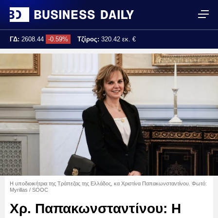
ΓΔ:
2608.44
-0.59%
Τζίρος:
320.42 εκ. €
Τελ. ενημέρωση:
17:25:02
Η υποδιοικήτρια της Τράπεζας της Ελλάδος, κα Χριστίνα Παπακωνσταντίνου. Φωτό:
Myrillas / SOOC
Χρ. Παπακωνσταντίνου: Η