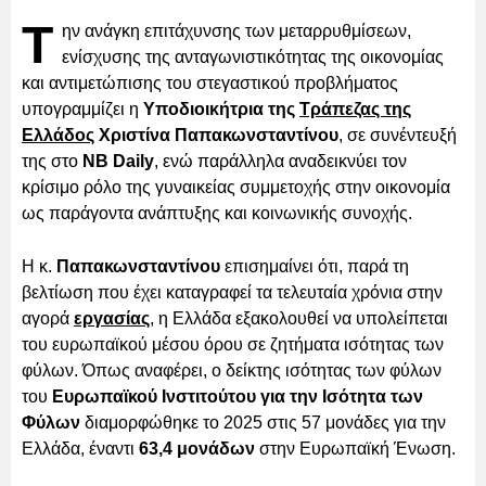
Τ
ην ανάγκη επιτάχυνσης των μεταρρυθμίσεων,
ενίσχυσης της ανταγωνιστικότητας της οικονομίας
και αντιμετώπισης του στεγαστικού προβλήματος
υπογραμμίζει η
Υποδιοικήτρια της
Τράπεζας της
Ελλάδος
Χριστίνα Παπακωνσταντίνου
, σε συνέντευξή
της στο
NB Daily
, ενώ παράλληλα αναδεικνύει τον
κρίσιμο ρόλο της γυναικείας συμμετοχής στην οικονομία
ως παράγοντα ανάπτυξης και κοινωνικής συνοχής.
Η κ.
Παπακωνσταντίνου
επισημαίνει ότι, παρά τη
βελτίωση που έχει καταγραφεί τα τελευταία χρόνια στην
αγορά
εργασίας
, η Ελλάδα εξακολουθεί να υπολείπεται
του ευρωπαϊκού μέσου όρου σε ζητήματα ισότητας των
φύλων. Όπως αναφέρει, ο δείκτης ισότητας των φύλων
του
Ευρωπαϊκού Ινστιτούτου για την Ισότητα των
Φύλων
διαμορφώθηκε το 2025 στις 57 μονάδες για την
Ελλάδα, έναντι
63,4 μονάδων
στην Ευρωπαϊκή Ένωση.