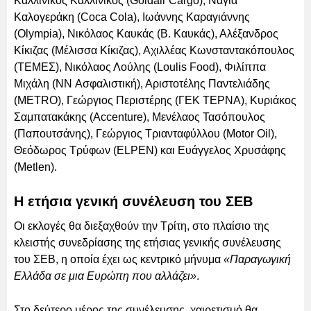
Καλλίνικος Καλλίνικος (Goldair Cargo), Νάγια
Καλογεράκη (Coca Cola), Ιωάννης Καραγιάννης
(Olympia), Νικόλαος Καυκάς (Β. Καυκάς), Αλέξανδρος
Κίκιζας (Μέλισσα Κίκιζας), Αχιλλέας Κωνσταντακόπουλος
(ΤΕΜΕΣ), Νικόλαος Λούλης (Loulis Food), Φιλίππα
Μιχάλη (NN Ασφαλιστική), Αριστοτέλης Παντελιάδης
(METRO), Γεώργιος Περιστέρης (ΓΕΚ ΤΕΡΝΑ), Κυριάκος
Σαμπατακάκης (Accenture), Μενέλαος Τασόπουλος
(Παπουτσάνης), Γεώργιος Τριανταφύλλου (Motor Oil),
Θεόδωρος Τρύφων (ELPEN) και Ευάγγελος Χρυσάφης
(Metlen).
Η ετήσια γενική συνέλευση του ΣΕΒ
Οι εκλογές θα διεξαχθούν την Τρίτη, στο πλαίσιο της
κλειστής συνεδρίασης της ετήσιας γενικής συνέλευσης
του ΣΕΒ, η οποία έχει ως κεντρικό μήνυμα
«Παραγωγική
Ελλάδα σε μια Ευρώπη που αλλάζει»
.
Στο δεύτερο μέρος της συνέλευσης, χαιρετισμό θα