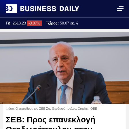
ΓΔ:
2613.23
-0.07%
Τζίρος:
50.07 εκ. €
Τελ. ενημέρωση:
12:38:39
Φώτο: Ο πρόεδρος του ΣΕΒ Σπ. Θεοδωρόπουλος. Credits: ΙΟΒΕ
ΣΕΒ: Προς επανεκλογή