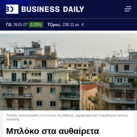
ΓΔ:
2615.07
0.25%
Τζίρος:
239.11 εκ. €
Τελ. ενημέρωση:
17:25:01
Τυπικές πολυκατοικίες στο κέντρο της Αθήνας, χαρακτηριστικό παράδειγμα αστικής
κατοικίας.
Μπλόκο στα αυθαίρετα