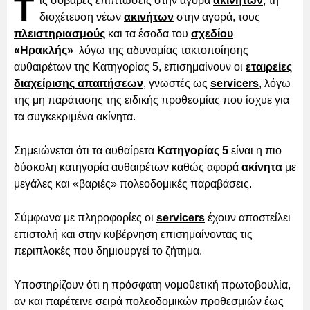
Τ
ις σοβαρές επιπτώσεις στην αγορά
ακινήτων
, τη
διοχέτευση νέων
ακινήτων
στην αγορά, τους
πλειστηριασμούς
και τα έσοδα του
σχεδίου
«Ηρακλής»
λόγω της αδυναμίας τακτοποίησης
αυθαιρέτων της Κατηγορίας 5, επισημαίνουν οι
εταιρείες
διαχείρισης απαιτήσεων
, γνωστές ως
servicers
, λόγω
της μη παράτασης της ειδικής προθεσμίας που ίσχυε για
τα συγκεκριμένα ακίνητα.
Σημειώνεται ότι τα αυθαίρετα
Κατηγορίας 5
είναι η πιο
δύσκολη κατηγορία αυθαιρέτων καθώς αφορά
ακίνητα
με
μεγάλες και «βαριές» πολεοδομικές παραβάσεις.
Σύμφωνα με πληροφορίες οι
servicers
έχουν αποστείλει
επιστολή και στην κυβέρνηση επισημαίνοντας τις
περιπλοκές που δημιουργεί το ζήτημα.
Υποστηρίζουν ότι η πρόσφατη νομοθετική πρωτοβουλία,
αν και παρέτεινε σειρά πολεοδομικών προθεσμιών έως