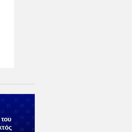
 του
κτός