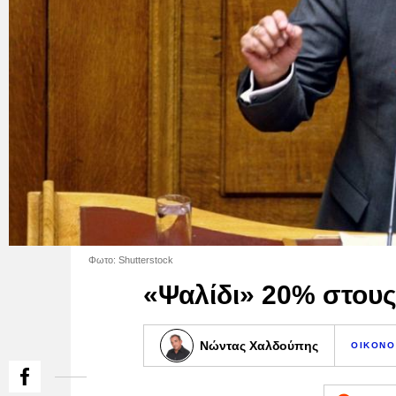
Φωτο: Shutterstock
«Ψαλίδι» 20% στου
Νώντας Χαλδούπης
ΟΙΚΟΝΟ