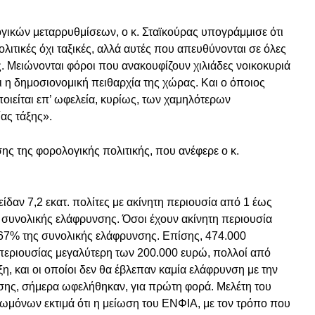
ογικών μεταρρυθμίσεων, ο κ. Σταϊκούρας υπογράμμισε ότι
λιτικές όχι ταξικές, αλλά αυτές που απευθύνονται σε όλες
ς. Μειώνονται φόροι που ανακουφίζουν χιλιάδες νοικοκυριά
αι η δημοσιονομική πειθαρχία της χώρας. Και ο όποιος
οιείται επ’ ωφελεία, κυρίως, των χαμηλότερων
ας τάξης».
ης της φορολογικής πολιτικής, που ανέφερε ο κ.
ίδαν 7,2 εκατ. πολίτες με ακίνητη περιουσία από 1 έως
 συνολικής ελάφρυνσης. Όσοι έχουν ακίνητη περιουσία
67% της συνολικής ελάφρυνσης. Επίσης, 474.000
 περιουσίας μεγαλύτερη των 200.000 ευρώ, πολλοί από
η, και οι οποίοι δεν θα έβλεπαν καμία ελάφρυνση με την
ης, σήμερα ωφελήθηκαν, για πρώτη φορά. Μελέτη του
μόνων εκτιμά ότι η μείωση του ΕΝΦΙΑ, με τον τρόπο που