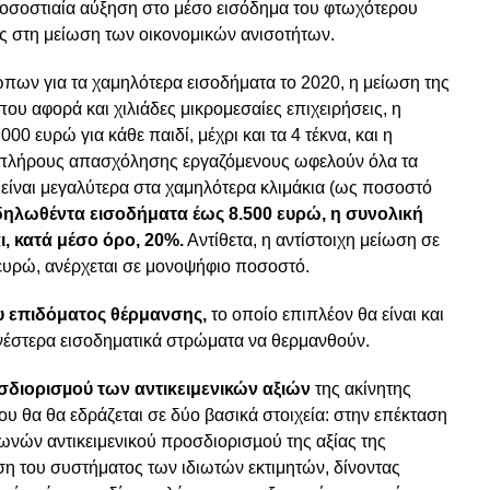
ποσοστιαία αύξηση στο μέσο εισόδημα του φτωχότερου
 στη μείωση των οικονομικών ανισοτήτων.
ων για τα χαμηλότερα εισοδήματα το 2020, η μείωση της
ου αφορά και χιλιάδες μικρομεσαίες επιχειρήσεις, η
 ευρώ για κάθε παιδί, μέχρι και τα 4 τέκνα, και η
 πλήρους απασχόλησης εργαζόμενους ωφελούν όλα τα
 είναι μεγαλύτερα στα χαμηλότερα κλιμάκια (ως ποσοστό
δηλωθέντα εισοδήματα έως 8.500 ευρώ, η συνολική
, κατά μέσο όρο, 20%.
Αντίθετα, η αντίστοιχη μείωση σε
ευρώ, ανέρχεται σε μονοψήφιο ποσοστό.
 επιδόματος θέρμανσης,
το οποίο επιπλέον θα είναι και
νέστερα εισοδηματικά στρώματα να θερμανθούν.
διορισµού των αντικειμενικών αξιών
της ακίνητης
ου θα θα εδράζεται σε δύο βασικά στοιχεία: στην επέκταση
ωνών αντικειμενικού προσδιορισµού της αξίας της
ση του συστήματος των ιδιωτών εκτιμητών, δίνοντας