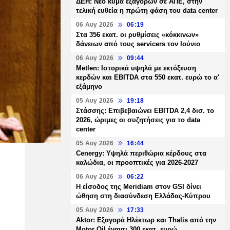
ΔΕΗ: Νέο κύμα εξαγορών σε ΑΠΕ, στην
τελική ευθεία η πρώτη φάση του data center
06 Αυγ 2026
06:19
Στα 356 εκατ. οι ρυθμίσεις «κόκκινων»
δάνειων από τους servicers τον Ιούνιο
06 Αυγ 2026
09:44
Metlen: Ιστορικά υψηλά με εκτόξευση
κερδών και EBITDA στα 550 εκατ. ευρώ το α'
εξάμηνο
05 Αυγ 2026
19:18
Στάσσης: Επιβεβαιώνει EBITDA 2,4 δισ. το
2026, ώριμες οι συζητήσεις για το data
center
05 Αυγ 2026
16:44
Cenergy: Υψηλά περιθώρια κέρδους στα
καλώδια, οι προοπτικές για 2026-2027
06 Αυγ 2026
06:22
Η είσοδος της Meridiam στον GSI δίνει
ώθηση στη διασύνδεση Ελλάδας-Κύπρου
05 Αυγ 2026
17:33
Aktor: Εξαγορά Ηλέκτωρ και Thalis από την
Motor Oil έναντι 300 εκατ. ευρώ