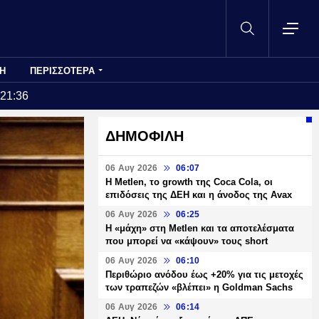
Η
ΠΕΡΙΣΣΟΤΕΡΑ
:21:36
ΔΗΜΟΦΙΛΗ
06 Αυγ 2026
06:07
H Metlen, το growth της Coca Cola, οι
επιδόσεις της ΔΕΗ και η άνοδος της Avax
06 Αυγ 2026
06:25
H «μάχη» στη Metlen και τα αποτελέσματα
που μπορεί να «κάψουν» τους short
06 Αυγ 2026
06:10
Περιθώριο ανόδου έως +20% για τις μετοχές
των τραπεζών «βλέπει» η Goldman Sachs
06 Αυγ 2026
06:14