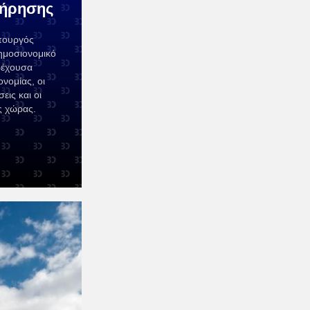
τήρησης
πουργός
ημοσιονομικό
ρέχουσα
νομίας, οι
εις και οι
ς χώρας.