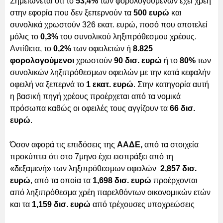
Σημειώνεται ότι το
53,4%
των φορολογούμενων έχει χρέη
στην εφορία που δεν ξεπερνούν τα
500 ευρώ
και
συνολικά χρωστούν 326 εκατ. ευρώ, ποσό που αποτελεί
μόλις το
0,3%
του συνολικού ληξιπρόθεσμου χρέους.
Αντίθετα, το
0,2%
των οφειλετών ή
8.825
φορολογούμενοι
χρωστούν
90 δισ. ευρώ
ή το
80%
των
συνολικών ληξιπρόθεσμων οφειλών με την κατά κεφαλήν
οφειλή να ξεπερνά το
1 εκατ. ευρώ
. Στην κατηγορία αυτή
η βασική πηγή χρέους προέρχεται από τα νομικά
πρόσωπα καθώς οι οφειλές τους αγγίζουν τα
66 δισ.
ευρώ
.
Όσον αφορά τις επιδόσεις της
ΑΑΔΕ,
από τα στοιχεία
προκύπτει ότι στο 7μηνο έχει εισπράξει από τη
«δεξαμενή» των ληξιπρόθεσμων οφειλών
2,857 δισ.
ευρώ
, από τα οποία τα
1,698 δισ. ευρώ
προέρχονται
από ληξιπρόθεσμα χρέη παρελθόντων οικονομικών ετών
και τα
1,159 δισ. ευρώ
από τρέχουσες υποχρεώσεις