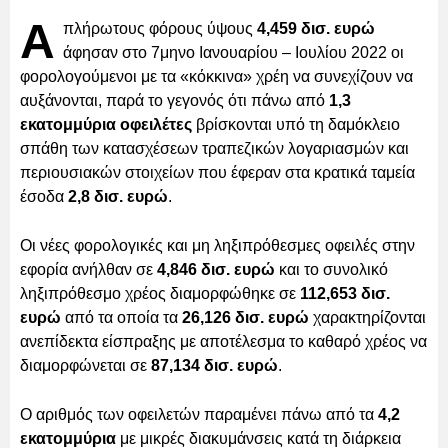
Α
πλήρωτους φόρους ύψους
4,459 δισ. ευρώ
άφησαν στο 7μηνο Ιανουαρίου – Ιουλίου 2022 οι
φορολογούμενοι με τα «κόκκινα» χρέη να συνεχίζουν να
αυξάνονται, παρά το γεγονός ότι πάνω από
1,3
εκατομμύρια οφειλέτες
βρίσκονται υπό τη δαμόκλειο
σπάθη των κατασχέσεων τραπεζικών λογαριασμών και
περιουσιακών στοιχείων που έφεραν στα κρατικά ταμεία
έσοδα
2,8 δισ. ευρώ
.
Οι νέες φορολογικές και μη ληξιπρόθεσμες οφειλές στην
εφορία ανήλθαν σε
4,846 δισ. ευρώ
και το συνολικό
ληξιπρόθεσμο χρέος διαμορφώθηκε σε
112,653 δισ.
ευρώ
από τα οποία τα
26,126 δισ. ευρώ
χαρακτηρίζονται
ανεπίδεκτα είσπραξης με αποτέλεσμα το καθαρό χρέος να
διαμορφώνεται σε
87,134 δισ. ευρώ
.
Ο αριθμός των οφειλετών παραμένει πάνω από τα
4,2
εκατομμύρια
με μικρές διακυμάνσεις κατά τη διάρκεια