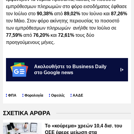
εμπρόθεσμων πληρωμών στο φόρο εισοδήματος έφθασε
τον Ιούλιο στο
90,38%
από
89,02%
τον Ιούνιο και
87,26%
τον Μάιο. Στον φόρο ακίνητης περιουσίας το ποσοστό
των εμπρόθεσμων πληρωμών ανήλθε τον Ιούλιο σε
77,59%
από
76,20%
και
72,61%
τους δύο
προηγούμενους μήνες.
Ακολουθήστε το Business Daily
στο Google news
ΦΠΑ
Φορολογία
Οφειλές
ΑΑΔΕ
ΣΧΕΤΙΚΑ ΑΡΘΡΑ
Το «κούρεμα» χρεών 10,4 δισ. του
ΟΣΕ έφερε μείωση στα