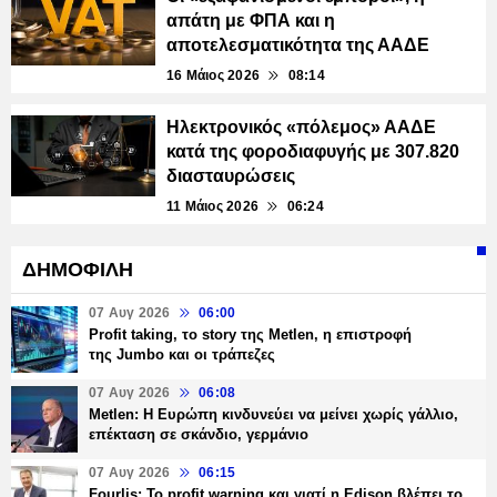
απάτη με ΦΠΑ και η
αποτελεσματικότητα της ΑΑΔΕ
16 Μάιος 2026
08:14
Ηλεκτρονικός «πόλεμος» ΑΑΔΕ
κατά της φοροδιαφυγής με 307.820
διασταυρώσεις
11 Μάιος 2026
06:24
ΔΗΜΟΦΙΛΗ
07 Αυγ 2026
06:00
Profit taking, το story της Metlen, η επιστροφή
της Jumbo και οι τράπεζες
07 Αυγ 2026
06:08
Metlen: Η Ευρώπη κινδυνεύει να μείνει χωρίς γάλλιο,
επέκταση σε σκάνδιο, γερμάνιο
07 Αυγ 2026
06:15
Fourlis: Το profit warning και γιατί η Edison βλέπει το