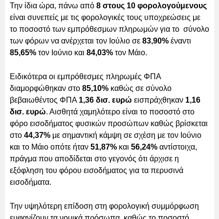
Την ίδια ώρα, πάνω από
8 στους 10 φορολογούμενους
είναι συνεπείς με τις φορολογικές τους υποχρεώσεις με
το ποσοστό των εμπρόθεσμων πληρωμών για το σύνολο
των φόρων να ανέρχεται τον Ιούλιο σε
83,90%
έναντι
85,65%
τον Ιούνιο και
84,03%
τον Μάιο.
Ειδικότερα οι εμπρόθεσμες πληρωμές ΦΠΑ
διαμορφώθηκαν στο
85,10%
καθώς σε σύνολο
βεβαιωθέντος ΦΠΑ
1,36 δισ. ευρώ
εισπράχθηκαν
1,16
δισ. ευρώ
. Αισθητά χαμηλότερο είναι το ποσοστό στο
φόρο εισοδήματος φυσικών προσώπων καθώς βρίσκεται
στο
44,37%
με σημαντική κάμψη σε σχέση με τον Ιούνιο
και το Μάιο οπότε ήταν
51,87%
και
56,24%
αντίστοιχα,
πράγμα που αποδίδεται στο γεγονός ότι άρχισε η
εξόφληση του φόρου εισοδήματος για τα περυσινά
εισοδήματα.
Την υψηλότερη επίδοση στη φορολογική συμμόρφωση
εμφανίζουν τα νομικά πρόσωπα, καθώς το ποσοστό