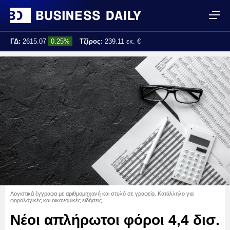
ΓΔ:
2615.07
0.25%
Τζίρος:
239.11 εκ. €
Τελ. ενημέρωση:
17:25:01
Λογιστικά έγγραφα με αριθμομηχανή και στυλό σε γραφείο. Κατάλληλο για
φορολογικές και οικονομικές ειδήσεις.
Νέοι απλήρωτοι φόροι 4,4 δισ.