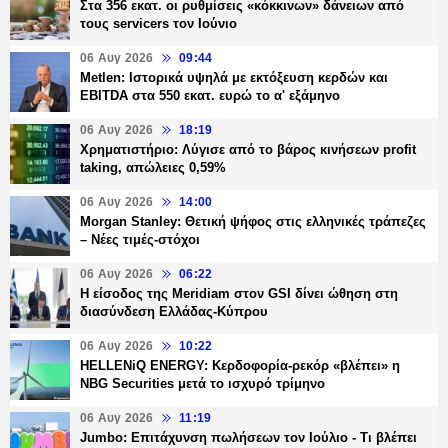
Στα 356 εκατ. οι ρυθμίσεις «κόκκινων» δάνειων από
τους servicers τον Ιούνιο
06 Αυγ 2026
09:44
Metlen: Ιστορικά υψηλά με εκτόξευση κερδών και
EBITDA στα 550 εκατ. ευρώ το α' εξάμηνο
06 Αυγ 2026
18:19
Χρηματιστήριο: Λύγισε από το βάρος κινήσεων profit
taking, απώλειες 0,59%
06 Αυγ 2026
14:00
Morgan Stanley: Θετική ψήφος στις ελληνικές τράπεζες
– Νέες τιμές-στόχοι
06 Αυγ 2026
06:22
Η είσοδος της Meridiam στον GSI δίνει ώθηση στη
διασύνδεση Ελλάδας-Κύπρου
06 Αυγ 2026
10:22
HELLENiQ ENERGY: Κερδοφορία-ρεκόρ «βλέπει» η
NBG Securities μετά το ισχυρό τρίμηνο
06 Αυγ 2026
11:19
Jumbo: Επιτάχυνση πωλήσεων τον Ιούλιο - Τι βλέπει