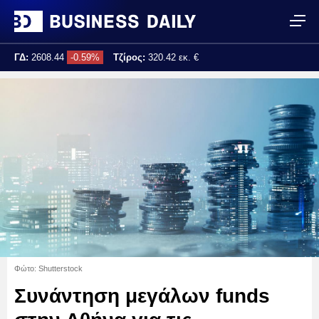
ΓΔ:
2608.44
-0.59%
Τζίρος:
320.42 εκ. €
Τελ. ενημέρωση:
17:25:02
Φώτο: Shutterstock
Συνάντηση μεγάλων funds