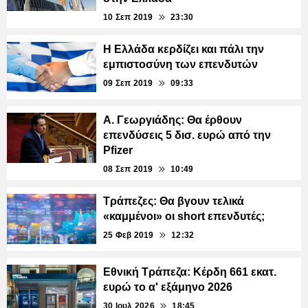
10 Σεπ 2019
23:30
Η Ελλάδα κερδίζει και πάλι την
εμπιστοσύνη των επενδυτών
09 Σεπ 2019
09:33
Α. Γεωργιάδης: Θα έρθουν
επενδύσεις 5 δισ. ευρώ από την
Pfizer
08 Σεπ 2019
10:49
Τράπεζες: Θα βγουν τελικά
«καμμένοι» οι short επενδυτές;
25 Φεβ 2019
12:32
Εθνική Τράπεζα: Κέρδη 661 εκατ.
ευρώ το α' εξάμηνο 2026
30 Ιουλ 2026
18:45