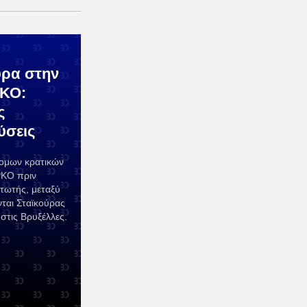
ύρα στην
ΡΚΟ:
ς
ύσεις
νομων κρατικών
ΡΚΟ πριν
τωτής, μεταξύ
ται Σταϊκούρας
στις Βρυξέλλες.