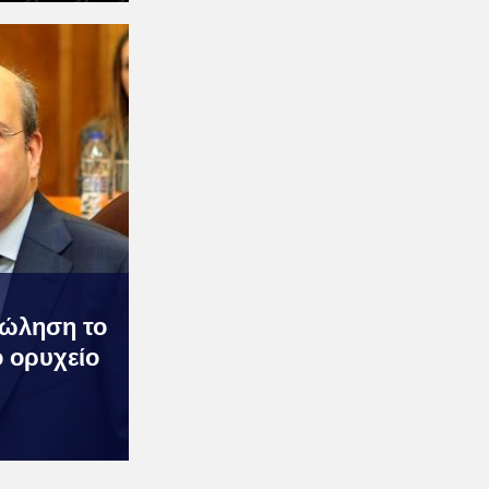
ώληση το
ο ορυχείο