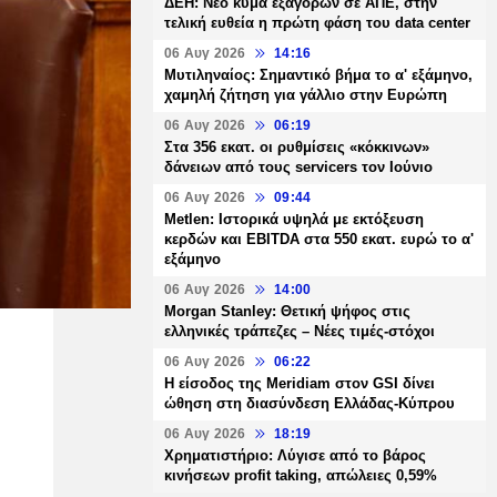
ΔΕΗ: Νέο κύμα εξαγορών σε ΑΠΕ, στην
τελική ευθεία η πρώτη φάση του data center
06 Αυγ 2026
14:16
Μυτιληναίος: Σημαντικό βήμα το α' εξάμηνο,
χαμηλή ζήτηση για γάλλιο στην Ευρώπη
06 Αυγ 2026
06:19
Στα 356 εκατ. οι ρυθμίσεις «κόκκινων»
δάνειων από τους servicers τον Ιούνιο
06 Αυγ 2026
09:44
Metlen: Ιστορικά υψηλά με εκτόξευση
κερδών και EBITDA στα 550 εκατ. ευρώ το α'
εξάμηνο
06 Αυγ 2026
14:00
Morgan Stanley: Θετική ψήφος στις
ελληνικές τράπεζες – Νέες τιμές-στόχοι
06 Αυγ 2026
06:22
Η είσοδος της Meridiam στον GSI δίνει
ώθηση στη διασύνδεση Ελλάδας-Κύπρου
06 Αυγ 2026
18:19
Χρηματιστήριο: Λύγισε από το βάρος
κινήσεων profit taking, απώλειες 0,59%