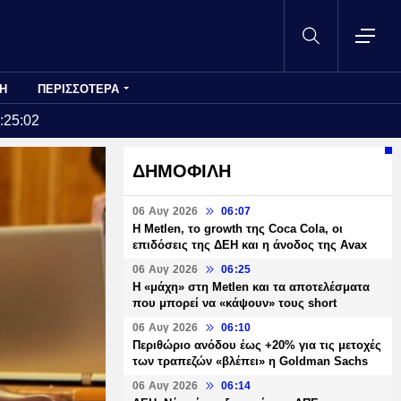
Η
ΠΕΡΙΣΣΟΤΕΡΑ
:25:02
ΔΗΜΟΦΙΛΗ
06 Αυγ 2026
06:07
H Metlen, το growth της Coca Cola, οι
επιδόσεις της ΔΕΗ και η άνοδος της Avax
06 Αυγ 2026
06:25
H «μάχη» στη Metlen και τα αποτελέσματα
που μπορεί να «κάψουν» τους short
06 Αυγ 2026
06:10
Περιθώριο ανόδου έως +20% για τις μετοχές
των τραπεζών «βλέπει» η Goldman Sachs
06 Αυγ 2026
06:14