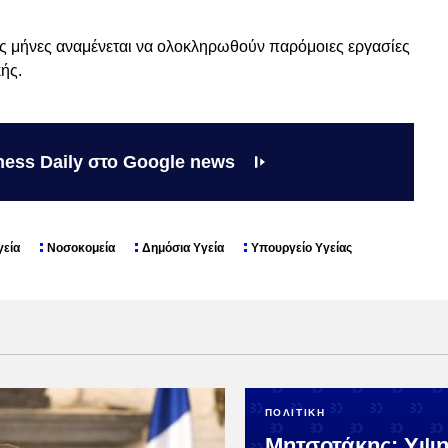
ς μήνες αναμένεται να ολοκληρωθούν παρόμοιες εργασίες
ής.
ness Daily στο Google news
γεία
Νοσοκομεία
Δημόσια Υγεία
Υπουργείο Υγείας
ΠΟΛΙΤΙΚΗ
Μητσοτάκης: Υψ