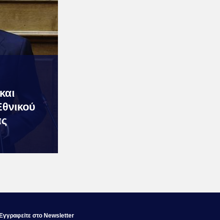
και
Εθνικού
ας
Εγγραφεiτε στο Newsletter