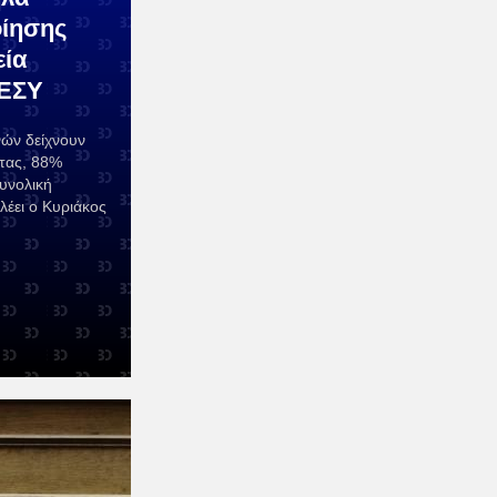
ίησης
εία
 ΕΣΥ
ών δείχνουν
ητας, 88%
υνολική
λέει ο Κυριάκος